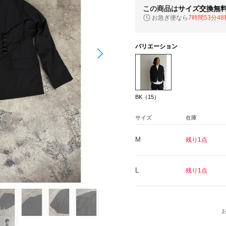
この商品は
サイズ交換無
お急ぎ便なら
7時間53分47
バリエーション
BK（15）
サイズ
在庫
M
残り1点
L
残り1点