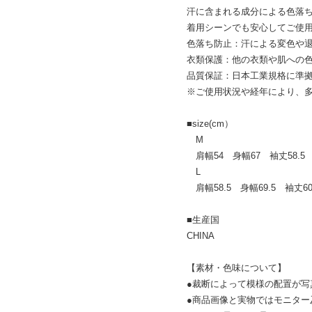
汗に含まれる成分による色落
着用シーンでも安心してご使
色落ち防止：汗による変色や
衣類保護：他の衣類や肌への
品質保証：日本工業規格に準
※ご使用状況や経年により、
■size(cm）
M
肩幅54 身幅67 袖丈58.5 
L
肩幅58.5 身幅69.5 袖丈60
■生産国
CHINA
【素材・色味について】
●裁断によって模様の配置が写
●商品画像と実物ではモニタ