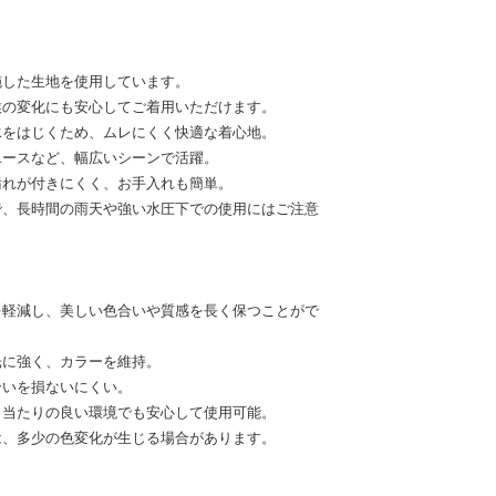
施した生地を使用しています。
候の変化にも安心してご着用いただけます。
水をはじくため、ムレにくく快適な着心地。
ユースなど、幅広いシーンで活躍。
汚れが付きにくく、お手入れも簡単。
で、長時間の雨天や強い水圧下での使用にはご注意
を軽減し、美しい色合いや質感を長く保つことがで
光に強く、カラーを維持。
合いを損ないにくい。
日当たりの良い環境でも安心して使用可能。
は、多少の色変化が生じる場合があります。