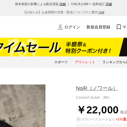
熊本地震の影響による配送遅延
詳細
｜ 7/30(木)14時〜 送料改訂
詳細
【お知らせ】お盆期間の営業・配送についてのご案内
詳細
ログイン
新規会員登録
マ
スポーツ
アウトレット
ランキングから
NoiR
（ノワール）
Connect Jacket （BK）
￥22,000
税
マガシークカードなら
+1%還