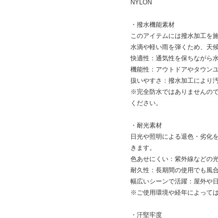
NYLON
・撥水機能素材
このアイテムには撥水加工を
水滴や軽い雨を弾くため、天
快適性：通気性を保ちながら
機能性：アウトドアやタウン
扱いやすさ：撥水加工により
※完全防水ではありませんの
ください。
・耐光素材
日光や照明による退色・劣化
きます。
色あせにくい：紫外線などの
耐久性：長期間の使用でも風
幅広いシーンで活躍：屋外や
※ご使用環境や経年によって
・汗堅牢度