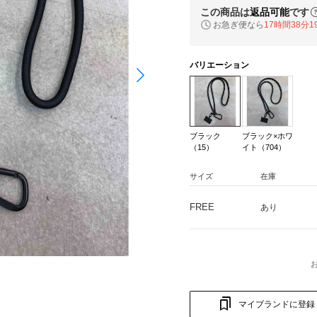
この商品は
返品可能
です
お急ぎ便なら
17時間38分1
バリエーション
ブラック
ブラック×ホワ
（15）
イト（704）
サイズ
在庫
FREE
あり
マイブランドに登録