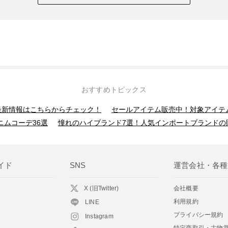
おすすめトピックス
】最新情報はこちらからチェック！
セールアイテム販売中！対象アイテ
ニムコーデ36選
憧れのハイブランド7選！人気インポートブランドの
イド
SNS
運営会社・各種
X (旧Twitter)
会社概要
利用規約
LINE
プライバシー規約
Instagram
特定商取引・古物