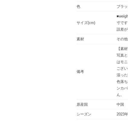
色
ブラッ
■weig
サイズ(cm)
寸です
誤差が
素材
その他
【素材
写真と
はモニ
ござい
備考
湿った
色落ち
ンカバ
ん。
原産国
中国
シーズン
2023