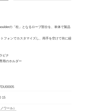
rinity shoulderの「柱」となるロープ部分を、単体で製品
ートフォンでカスタマイズし、両手を空けて街に繰
ラビナ
専用のホルダー
7DU00005
0 15
（ノワール）