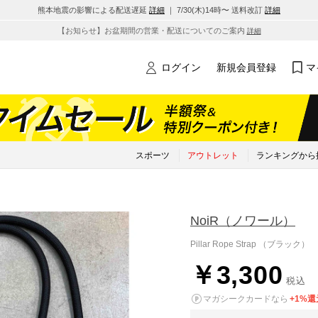
熊本地震の影響による配送遅延
詳細
｜ 7/30(木)14時〜 送料改訂
詳細
【お知らせ】お盆期間の営業・配送についてのご案内
詳細
ログイン
新規会員登録
マ
スポーツ
アウトレット
ランキングから
NoiR
（ノワール）
Pillar Rope Strap （ブラック）
￥3,300
税込
マガシークカードなら
+1%還