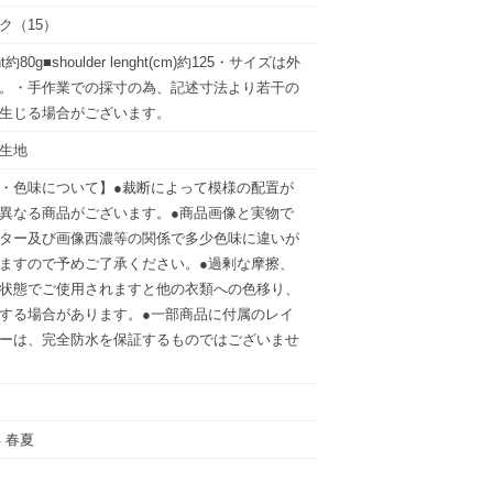
ク（15）
ht約80g■shoulder lenght(cm)約125・サイズは外
。・手作業での採寸の為、記述寸法より若干の
生じる場合がございます。
生地
・色味について】●裁断によって模様の配置が
異なる商品がございます。●商品画像と実物で
ター及び画像西濃等の関係で多少色味に違いが
ますので予めご了承ください。●過剰な摩擦、
状態でご使用されますと他の衣類への色移り、
する場合があります。●一部商品に付属のレイ
ーは、完全防水を保証するものではございませ
年 春夏