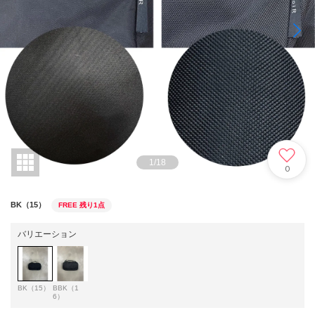
1
/
18
0
BK（15）
FREE
残り1点
バリエーション
BK（15）
BBK（1
6）