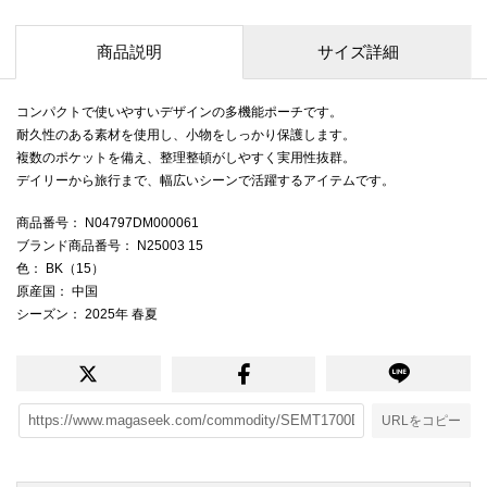
商品説明
サイズ詳細
コンパクトで使いやすいデザインの多機能ポーチです。
耐久性のある素材を使用し、小物をしっかり保護します。
複数のポケットを備え、整理整頓がしやすく実用性抜群。
デイリーから旅行まで、幅広いシーンで活躍するアイテムです。
商品番号
： N04797DM000061
ブランド商品番号
： N25003 15
色
： BK（15）
原産国
： 中国
シーズン
： 2025年 春夏
URLをコピー