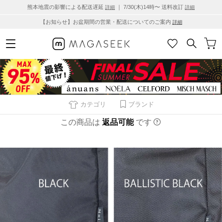
熊本地震の影響による配送遅延
｜ 7/30(木)14時〜 送料改訂
詳細
詳細
【お知らせ】お盆期間の営業・配送についてのご案内
詳細
カテゴリ
ブランド
この商品は
返品可能
です