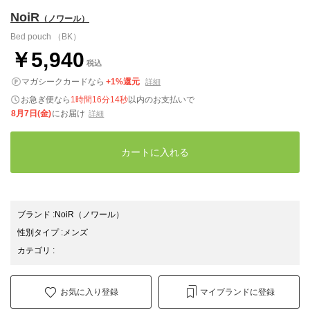
NoiR
（ノワール）
Bed pouch （BK）
￥5,940
税込
マガシークカードなら
+1%還元
詳細
お急ぎ便なら
1時間16分13秒
以内
のお支払いで
8月7日(金)
にお届け
詳細
カートに入れる
ブランド
:
NoiR
（ノワール）
性別タイプ
:
メンズ
カテゴリ
:
お気に入り登録
マイブランドに登録