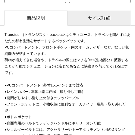
商品説明
サイズ詳細
Transistor（トランジスタ）backpackはシティユース、トラベルを問わずにあ
なたの都市生活をサポートするバックパックです。
PCコンパートメント、フロントポケット内のオーガナイザーなど、欲しい収
納能力が詰まっています。
荷物が増えてきた場合や、トラベルの際にはマチを9cm(生地部分）拡張する
ことが可能でシチュエーションに応じてあなたに快適さを与えてくれるはず
です。
●PCコンパートメント : 外寸15.5インチまで対応
●レインカバー : 本体上部に内蔵（取り外し可能）
●開閉がしやすい滑り止め付きのジッパープル
●フロントポケットに、小物収納に便利なオーガナイザー機能（取り外し可
能）
●ボトルポケット
●背面専用のベルトでラゲッジハンドルにキャリーオン可能
●ショルダーベルトには、アクセサリーやキーアタッチメント用のDリング