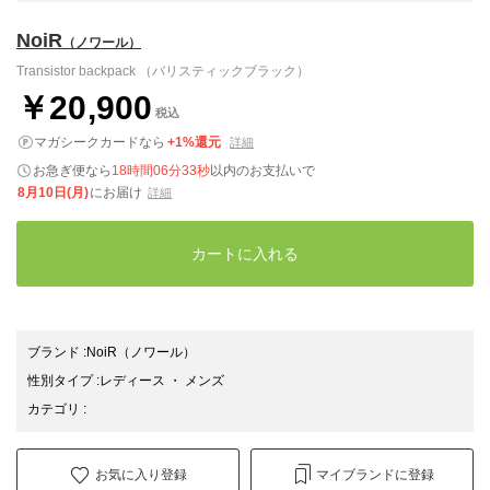
NoiR
（ノワール）
Transistor backpack （バリスティックブラック）
￥20,900
税込
マガシークカードなら
+1%還元
詳細
お急ぎ便なら
18時間06分32秒
以内
のお支払いで
8月10日(月)
にお届け
詳細
カートに入れる
ブランド
:
NoiR
（ノワール）
性別タイプ
:
レディース
・
メンズ
カテゴリ
:
お気に入り登録
マイブランドに登録