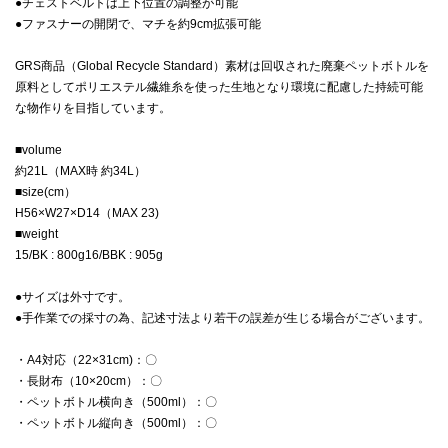
●チェストベルトは上下位置の調整が可能
●ファスナーの開閉で、マチを約9cm拡張可能
GRS商品（Global Recycle Standard）素材は回収された廃棄ペットボトルを
原料としてポリエステル繊維糸を使った生地となり環境に配慮した持続可能
な物作りを目指しています。
■volume
約21L（MAX時 約34L）
■size(cm）
H56×W27×D14（MAX 23)
■weight
15/BK : 800g16/BBK : 905g
●サイズは外寸です。
●手作業での採寸の為、記述寸法より若干の誤差が生じる場合がございます。
・A4対応（22×31cm)：〇
・長財布（10×20cm）：〇
・ペットボトル横向き（500ml）：〇
・ペットボトル縦向き（500ml）：〇