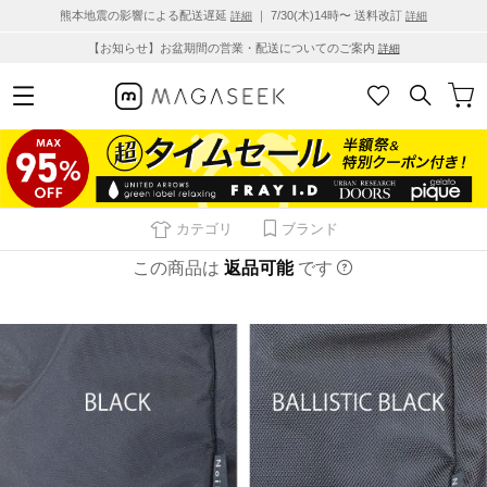
熊本地震の影響による配送遅延
｜ 7/30(木)14時〜 送料改訂
詳細
詳細
【お知らせ】お盆期間の営業・配送についてのご案内
詳細
カテゴリ
ブランド
この商品は
返品可能
です