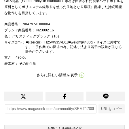
GRS商品（Global Recycle Standard）素材は回収された廃棄ペットボトルを
原料としてポリエステル繊維糸を使った生地となり環境に配慮した持続可能
な物作りを目指しています。
商品番号
： N04797AU00004
ブランド商品番号
： N23002 16
色
： バリスティックブラック（16）
サイズ(cm)
： ■size(cm） H25×W35×D18■weight約480g・サイズは外寸で
す。・手作業での採寸の為、記述寸法より若干の誤差が生じる
場合がございます。
重さ
： 480.0g
表素材
： その他生地
さらに詳しい情報を表示
URLをコピー
お気に入り登録ガイド