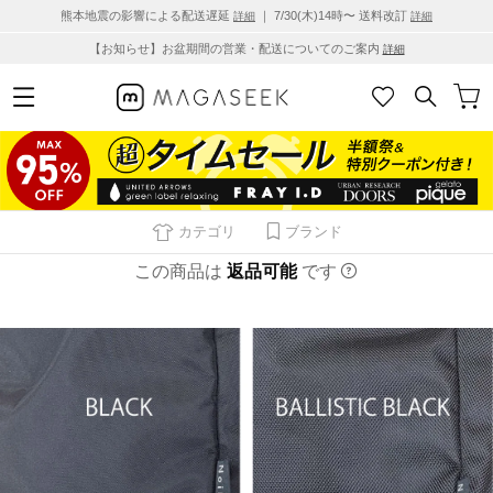
熊本地震の影響による配送遅延
｜ 7/30(木)14時〜 送料改訂
詳細
詳細
【お知らせ】お盆期間の営業・配送についてのご案内
詳細
カテゴリ
ブランド
この商品は
返品可能
です