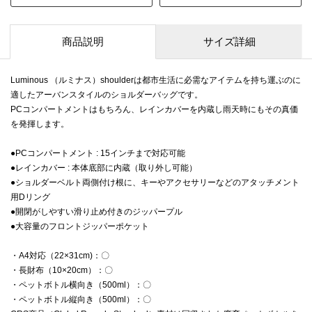
商品説明
サイズ詳細
Luminous （ルミナス）shoulderは都市生活に必需なアイテムを持ち運ぶのに
適したアーバンスタイルのショルダーバッグです。
PCコンパートメントはもちろん、レインカバーを内蔵し雨天時にもその真価
を発揮します。
●PCコンパートメント : 15インチまで対応可能
●レインカバー : 本体底部に内蔵（取り外し可能）
●ショルダーベルト両側付け根に、キーやアクセサリーなどのアタッチメント
用Dリング
●開閉がしやすい滑り止め付きのジッパープル
●大容量のフロントジッパーポケット
・A4対応（22×31cm)：〇
・長財布（10×20cm）：〇
・ペットボトル横向き（500ml）：〇
・ペットボトル縦向き（500ml）：〇