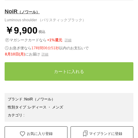
NoiR
（ノワール）
Luminous shoulder （バリスティックブラック）
￥9,900
税込
マガシークカードなら
+1%還元
詳細
お急ぎ便なら
17時間06分50秒
以内
のお支払いで
8月10日(月)
にお届け
詳細
カートに入れる
ブランド
:
NoiR
（ノワール）
性別タイプ
:
レディース
・
メンズ
カテゴリ
:
お気に入り登録
マイブランドに登録