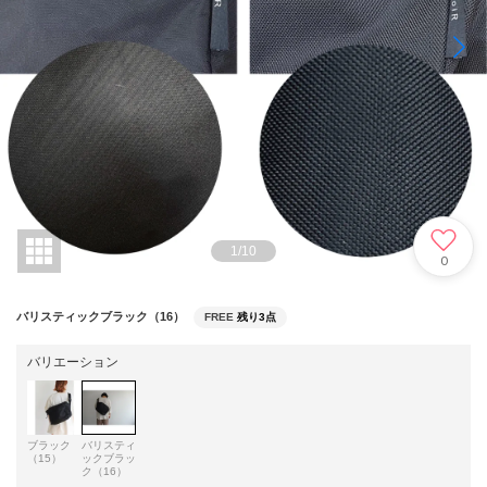
1
/
10
0
バリスティックブラック（16）
FREE
残り3点
バリエーション
ブラック
バリスティ
（15）
ックブラッ
ク（16）