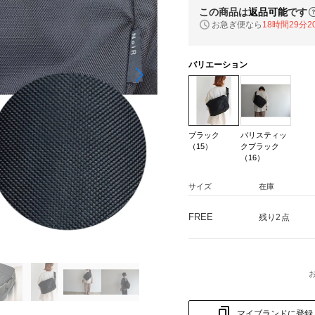
この商品は
返品可能
です
お急ぎ便なら
18時間29分1
バリエーション
ブラック
バリスティッ
（15）
クブラック
（16）
サイズ
在庫
FREE
残り2点
マイブランドに登録