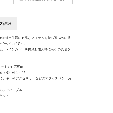
ズ詳細
oulderは都市生活に必需なアイテムを持ち運ぶのに適
ルダーバッグです。
ん、レインカバーを内蔵し雨天時にもその真価を
インチまで対応可能
内蔵（取り外し可能）
根に、キーやアクセサリーなどのアタッチメント用
のジッパープル
ケット