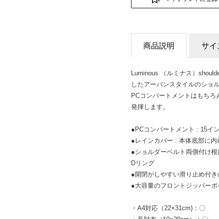
商品説明
サイ
Luminous （ルミナス）sh
したアーバンスタイルのショ
PCコンパートメントはもちろ
発揮します。
●PCコンパートメント : 15
●レインカバー : 本体底部に
●ショルダーベルト両側付け
Dリング
●開閉がしやすい滑り止め付き
●大容量のフロントジッパーポ
・A4対応（22×31cm)：〇