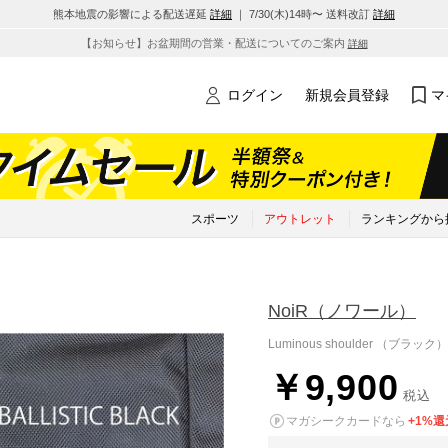
熊本地震の影響による配送遅延
詳細
｜ 7/30(木)14時〜 送料改訂
詳細
【お知らせ】お盆期間の営業・配送についてのご案内
詳細
ログイン
新規会員登録
マ
スポーツ
アウトレット
ランキングから
NoiR
（ノワール）
Luminous shoulder （ブラック）
￥9,900
税込
マガシークカードなら
+1%還