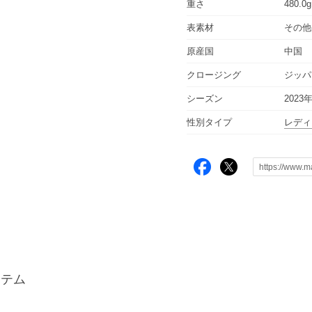
重さ
480.0g
表素材
その他
原産国
中国
クロージング
ジッパ
シーズン
2023
性別タイプ
レデ
イテム