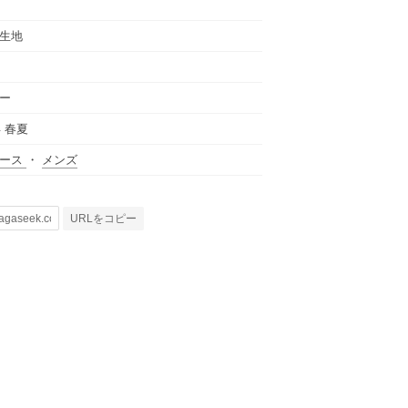
生地
ー
年 春夏
ィース
・
メンズ
URLをコピー