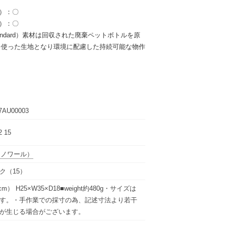
l）：〇
l）：〇
le Standard）素材は回収された廃棄ペットボトルを原
を使った生地となり環境に配慮した持続可能な物作
7AU00003
2 15
（ノワール）
ク（15）
e(cm） H25×W35×D18■weight約480g・サイズは
す。・手作業での採寸の為、記述寸法より若干
が生じる場合がございます。