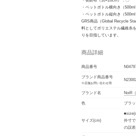
・長財布（10×20cm）：〇
・ペットボトル横向き（500m
・ペットボトル縦向き（500m
GRS商品（Global Recyc
料としてポリエステル繊維糸
りを目指しています。
商品詳細
商品番号
N0479
ブランド商品番号
N2300
※店舗お問い合わせ用
ブランド名
NoiR
色
ブラッ
■siz
サイズ(cm)
外寸で
の誤差