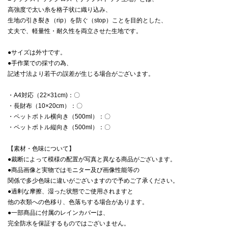
高強度で太い糸を格子状に織り込み、
生地の引き裂き（rip）を防ぐ（stop）ことを目的とした、
丈夫で、軽量性・耐久性を両立させた生地です。
●サイズは外寸です。
●手作業での採寸の為、
記述寸法より若干の誤差が生じる場合がございます。
・A4対応（22×31cm)：〇
・長財布（10×20cm）：〇
・ペットボトル横向き（500ml）：〇
・ペットボトル縦向き（500ml）：〇
【素材・色味について】
●裁断によって模様の配置が写真と異なる商品がございます。
●商品画像と実物ではモニター及び画像性能等の
関係で多少色味に違いがございますので予めご了承ください。
●過剰な摩擦、湿った状態でご使用されますと
他の衣類への色移り、色落ちする場合があります。
●一部商品に付属のレインカバーは、
完全防水を保証するものではございません。