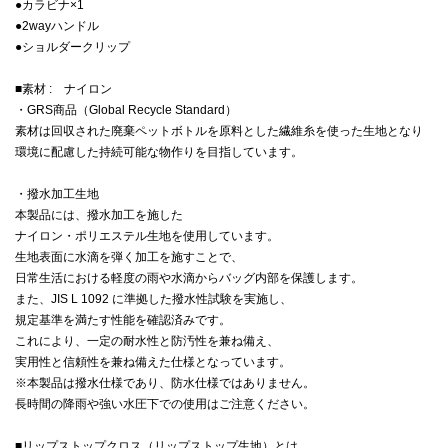
●カラビナ×1
●2wayハンドル
●ショルダークリップ
■素材 : ナイロン
・GRS商品（Global Recycle Standard）
素材は回収された廃棄ペットボトルを原料とした繊維糸を使った生地となり
環境に配慮した持続可能な物作りを目指しています。
・撥水加工生地
本製品には、撥水加工を施した
ナイロン・ポリエステル生地を使用しています。
生地表面に水滴を弾く加工を施すことで、
日常生活における軽度の雨や水滴からバッグ内部を保護します。
また、JIS L 1092 に準拠した撥水性試験を実施し、
規定基準を満たす性能を確認済みです。
これにより、一定の耐水性と防汚性を兼ね備え、
実用性と信頼性を兼ね備えた仕様となっています。
※本製品は撥水仕様であり、防水仕様ではありません。
長時間の降雨や強い水圧下での使用はご注意ください。
■リップストップクロス（リップストップ生地）とは、