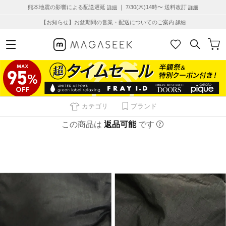
熊本地震の影響による配送遅延
｜ 7/30(木)14時〜 送料改訂
詳細
詳細
【お知らせ】お盆期間の営業・配送についてのご案内
詳細
カテゴリ
ブランド
この商品は
返品可能
です