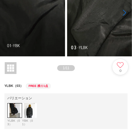
1
/
11
0
YLBK（03）
FREE
残り1点
バリエーション
YLBK（0
YBK（0
3）
1）