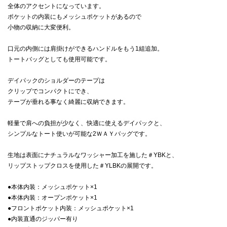
全体のアクセントになっています。
ポケットの内装にもメッシュポケットがあるので
小物の収納に大変便利。
口元の内側には肩掛けができるハンドルをもう1組追加。
トートバッグとしても使用可能です。
デイパックのショルダーのテープは
クリップでコンパクトにでき、
テープが垂れる事なく綺麗に収納できます。
軽量で肩への負担が少なく、快適に使えるデイパックと、
シンプルなトート使いが可能な2ＷＡＹバッグです。
生地は表面にナチュラルなワッシャー加工を施した＃YBKと、
リップストップクロスを使用した＃YLBKの展開です。
●本体内装：メッシュポケット×1
●本体内装：オープンポケット×1
●フロントポケット内装：メッシュポケット×1
●内装直通のジッパー有り