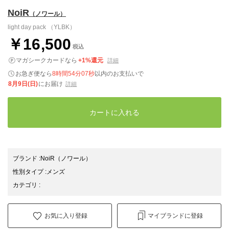
NoiR
（ノワール）
light day pack （YLBK）
￥16,500
税込
マガシークカードなら
+1%還元
詳細
お急ぎ便なら
8時間54分06秒
以内
のお支払いで
8月9日(日)
にお届け
詳細
カートに入れる
ブランド
:
NoiR
（ノワール）
性別タイプ
:
メンズ
カテゴリ
:
お気に入り登録
マイブランドに登録