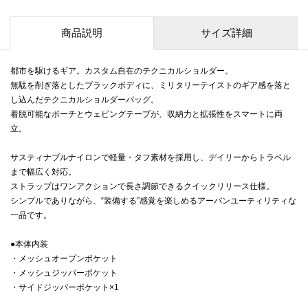
商品説明
サイズ詳細
都市を駆けるギア。カスタム自在のテクニカルショルダー。
無駄を削ぎ落としたブラックボディに、ミリタリーテイストのギア感を落と
し込んだテクニカルショルダーバッグ。
着脱可能なポーチとウェビングテープが、収納力と拡張性をスマートに両
立。
サスティナブルナイロンで軽量・タフ素材を採用し、デイリーからトラベル
まで幅広く対応。
ストラップはワンアクションで長さ調節できるクイックリリース仕様。
シンプルでありながら、“装備する”感覚を楽しめるアーバンユーティリティな
一品です。
●本体内装
・メッシュオープンポケット
・メッシュジッパーポケット
・サイドジッパーポケット×1