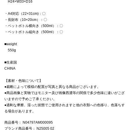
H24×W33×D16
・A4対応（22×31cm)：〇
・長財布（10×20cm）：〇
・ペットボトル横向き（500ml）：〇
・ペットボトル縦向き（500ml）：〇
■weight
550g
■生産国
CHINA
【素材・色味について】
●裁断によって模様の配置が写真と異なる商品がございます。
●商品画像と実物ではモニター及び画像西濃等の関係で多少色味に違いがござ
いますので予めご了承ください。
●過剰な摩擦、湿った状態でご使用されますと他の衣類への色移り、色落ちす
る場合があります。
商品番号
： N04797AM000095
ブランド商品番号
： N25005 02