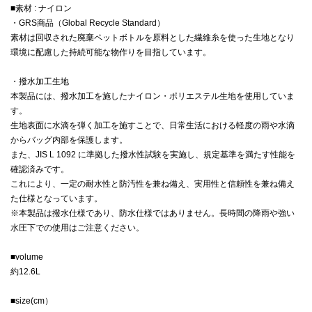
■素材 : ナイロン
・GRS商品（Global Recycle Standard）
素材は回収された廃棄ペットボトルを原料とした繊維糸を使った生地となり
環境に配慮した持続可能な物作りを目指しています。
・撥水加工生地
本製品には、撥水加工を施したナイロン・ポリエステル生地を使用していま
す。
生地表面に水滴を弾く加工を施すことで、日常生活における軽度の雨や水滴
からバッグ内部を保護します。
また、JIS L 1092 に準拠した撥水性試験を実施し、規定基準を満たす性能を
確認済みです。
これにより、一定の耐水性と防汚性を兼ね備え、実用性と信頼性を兼ね備え
た仕様となっています。
※本製品は撥水仕様であり、防水仕様ではありません。長時間の降雨や強い
水圧下での使用はご注意ください。
■volume
約12.6L
■size(cm）