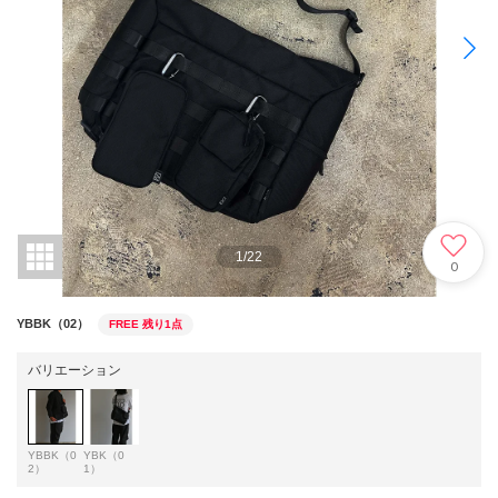
1
/
22
0
YBBK（02）
FREE
残り1点
バリエーション
YBBK（0
YBK（0
2）
1）