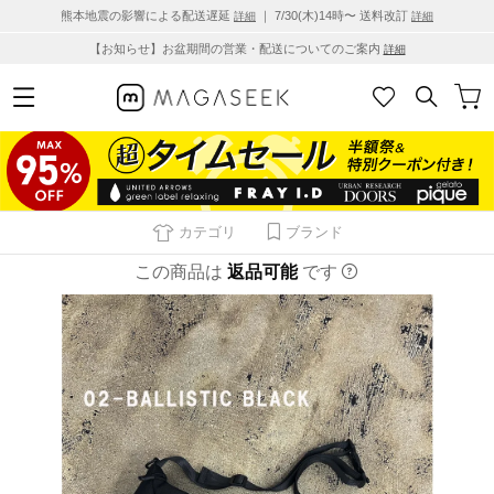
熊本地震の影響による配送遅延
｜ 7/30(木)14時〜 送料改訂
詳細
詳細
【お知らせ】お盆期間の営業・配送についてのご案内
詳細
カテゴリ
ブランド
この商品は
返品可能
です