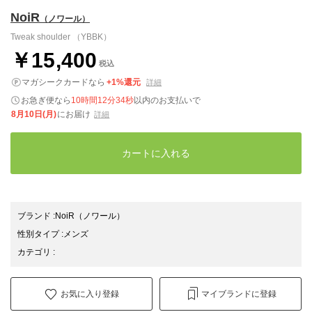
NoiR
（ノワール）
Tweak shoulder （YBBK）
￥15,400
税込
マガシークカードなら
+1%還元
詳細
お急ぎ便なら
10時間12分32秒
以内
のお支払いで
8月10日(月)
にお届け
詳細
カートに入れる
ブランド
:
NoiR
（ノワール）
性別タイプ
:
メンズ
カテゴリ
:
お気に入り登録
マイブランドに登録