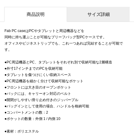
商品説明
サイズ詳細
Fab PC caseはPCやタブレットと周辺機器などを
同時に持ち運ぶことが可能なブリーフバッグ型PCケースです。
オフィスやビジネストリップでも、これ一つあれば完結することが可能で
す。
●PC周辺機器とPC、タブレットをそれぞれ別で収納可能な2層構造
●外寸17インチまでのPCを収納可能
●タブレットを傷つけにくい収納スペース
●PC周辺機器を細かく分けて収納可能なポケット
●フロントには大き目のオープンポケット
●バックには、キャリーオン対応のベルト
●開閉がしやすい滑り止め付きのジッパープル
●バッグインとして使用の場合、ハンドルを格納可能
●コンパートメントの数：2
●ポケットの数量：外側 1 / 内側 10
●素材：ポリエステル