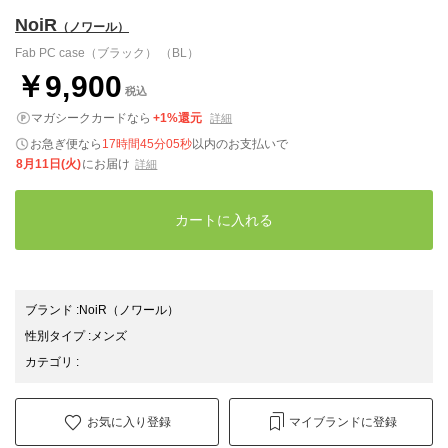
NoiR
（ノワール）
Fab PC case（ブラック） （BL）
￥9,900
税込
マガシークカードなら
+1%還元
詳細
お急ぎ便なら
17時間45分04秒
以内
のお支払いで
8月11日(火)
にお届け
詳細
カートに入れる
ブランド
:
NoiR
（ノワール）
性別タイプ
:
メンズ
カテゴリ
:
お気に入り登録
マイブランドに登録