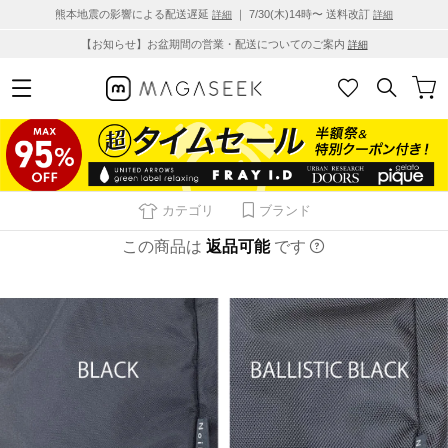
熊本地震の影響による配送遅延
｜ 7/30(木)14時〜 送料改訂
詳細
詳細
【お知らせ】お盆期間の営業・配送についてのご案内
詳細
カテゴリ
ブランド
この商品は
返品可能
です