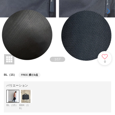
1
/
17
0
BL（15）
FREE
残り3点
バリエーション
BL（15）
BBK（1
6）