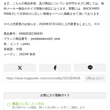
ます。こちらの商品本体、及び商品についている印字やタグに関しては、海
外メーカー独自のサイズ情報や表記になります。実際には、BACKYARD
FAMILYにて日本向けに正しい情報をページに掲載させて頂いております。
※※上代変更のお知らせ：2026年07月13日に上代変更をしました。※※
商品番号
： N06002EC86635
ブランド商品番号
： pmykidsdress02 -pink
色
： ピンク（-pink）
原産国
： 中国
シーズン
： 2023年 秋冬
URLをコピー
お気に入り登録ガイド
商品
のお気に入り登録
再入荷やセール開始、残り１点の時にいち早くご連絡します