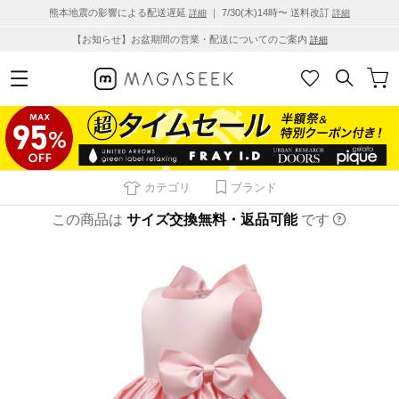
熊本地震の影響による配送遅延
｜ 7/30(木)14時〜 送料改訂
詳細
詳細
【お知らせ】お盆期間の営業・配送についてのご案内
詳細
カテゴリ
ブランド
この商品は
サイズ交換無料・返品可能
です