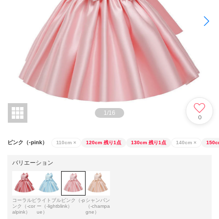
1
/
16
0
ピンク（-pink）
110cm
×
120cm
残り1点
130cm
残り1点
140cm
×
150
バリエーション
コーラルピ
ライトブル
ピンク（-p
シャンパン
ンク（-cor
ー（-lightbl
ink）
（-champa
alpink）
ue）
gne）