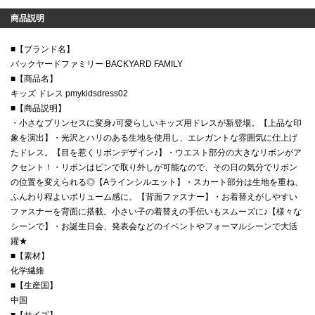
商品説明
■【ブランド名】
バックヤードファミリー BACKYARD FAMILY
■【商品名】
キッズ ドレス pmykidsdress02
■【商品説明】
・小さなプリンセスに変身♪可愛らしいキッズ用ドレスが新登場。【上品な印
象を演出】・光沢とハリのある生地を使用し、エレガントな雰囲気に仕上げ
たドレス。【目を惹くリボンデザイン♪】・ウエスト部分の大きなリボンがア
クセント！・リボンはピンで取り外しが可能なので、その日の気分でリボン
の位置を変えられる◎【Aラインシルエット】・スカート部分は生地を重ね、
ふんわり程よいボリューム感に。【背面ファスナー】・お着替えがしやすい
ファスナーを背面に搭載。小さい子の着替えの手伝いもスムーズに♪【様々な
シーンで】・お誕生日会、発表会などのイベントやフォーマルシーンで大活
躍★
■【素材】
化学繊維
■【生産国】
中国
■【サイズ】