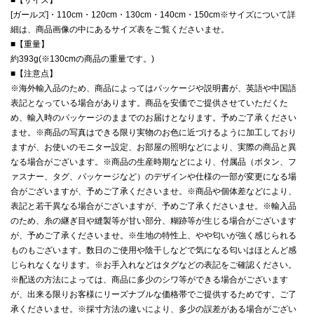
[ガールズ]・110cm・120cm・130cm・140cm・150cm※サイズについて詳
細は、商品画像の中にあるサイズ表をご覧くださいませ。
■【重量】
約393g(※130cmの商品の重量です。)
■【注意点】
※海外輸入品のため、商品によってはパッケージや説明書が、英語や中国語
表記となっている場合があります。商品を安価でご提供させていただくた
め、輸入時のパッケージのままでのお届けとなります。予めご了承ください
ませ。※商品の写真はできる限り実物のお色に近づけるように加工しており
ますが、お使いのモニター設定、お部屋の照明などにより、実際の商品と異
なる場合がございます。※商品の生産時期などにより、付属品（ボタン、フ
ァスナー、タグ、パッケージなど）のデザインや仕様の一部が変更になる場
合がございますが、予めご了承くださいませ。※商品や個体差などにより、
表記と若干異なる場合がございますが、予めご了承くださいませ。※輸入品
のため、糸の継ぎ目や縫製等が甘い部分、糊跡等が生じる場合がございます
が、予めご了承くださいませ。※生地の特性上、やや匂いが強く感じられる
ものもございます。数日のご使用や陰干しなどで気になる匂いはほとんど感
じられなくなります。※お手入れなどはタグなどの表記をご確認ください。
※配送の方法によっては、商品に多少のシワ等ができる場合がございます
が、出来る限りお客様にリーズナブルな価格帯でご提供するためです。ご了
承くださいませ。※採寸方法の違いにより、多少の誤差がある場合がござい