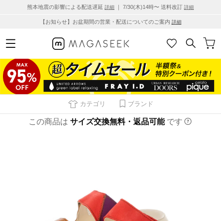
熊本地震の影響による配送遅延
｜ 7/30(木)14時〜 送料改訂
詳細
詳細
【お知らせ】お盆期間の営業・配送についてのご案内
詳細
カテゴリ
ブランド
この商品は
サイズ交換無料・返品可能
です