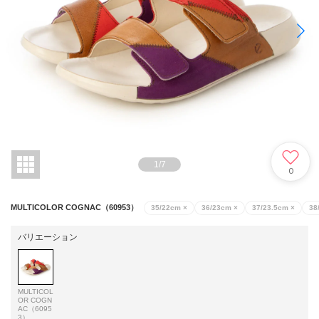
1
/
7
0
MULTICOLOR COGNAC（60953）
35/22cm
×
36/23cm
×
37/23.5cm
×
38
バリエーション
MULTICOL
OR COGN
AC（6095
3）