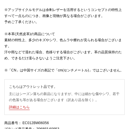
※アップサイクルモデルは余剰レザーを活用するというコンセプトの特性上
すべて一点ものにつき、画像と現物が異なる場合がございます。
予めご了承ください。
※本革(天然皮革)の商品について
素材の特性上、多少のキズやシワ、色ムラや擦れが見られる場合がございま
す。
汗や雨などで濡れた場合、色移りする場合がございます。革の品質保持のた
め、できるだけ濡らさないようご注意下さい。
※「CN」は中国サイズの表記で「cm(センチメートル)」ではございません。
こちらはアウトレット品です。
主にはシーズン落ちの新品になりますが、中には細かな傷やシワ、若干
の色落ち等がある場合がございます（訳あり品を除く）。
詳細はこちら
商品番号
： EC012BW06056
ブランド商品番号
： 206893 60953