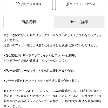
お気に入り登録
マイブランドに登録
商品説明
サイズ詳細
暖かい季節にぴったりのリラックス・サンダルのサステナブルなアップサイ
クルモデル。
足裏へのフィット感により履きならさずとも快適に履いていただけます。
●自社製造のレザーをアップサイクルしアッパーに採用。
パッチワークの色や質感は、どれも一点ものです。
●PU一層構造ソールは軽さと柔軟性に優れた履き心地。
●レザーで覆われたフットベッドが快適な履き心地を提供。
●FLUIDFORM（フルイドフォルム - ECCOの快適さの核、人間工学に基づく
足のカーブを反映した絶妙なフィット感）によるソールと、自社タナリーで
製造された高品質プレミアムレザーが相まって他にはない快適な履き心地を
実現しました。