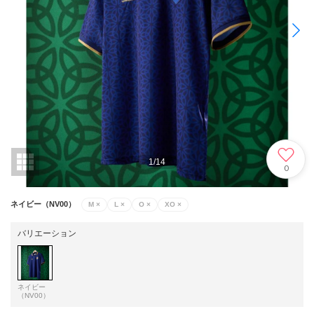
1
/
14
0
ネイビー（NV00）
M
×
L
×
O
×
XO
×
バリエーション
ネイビー
（NV00）