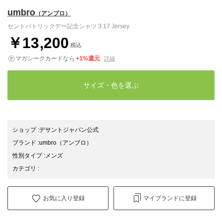
umbro
（アンブロ）
セントパトリックデー記念シャツ 3.17 Jersey
￥13,200
税込
マガシークカードなら
+1%還元
詳細
サイズ・色を選ぶ
ショップ
:
デサントジャパン公式
ブランド
:
umbro
（アンブロ）
性別タイプ
:
メンズ
カテゴリ
:
お気に入り登録
マイブランドに登録