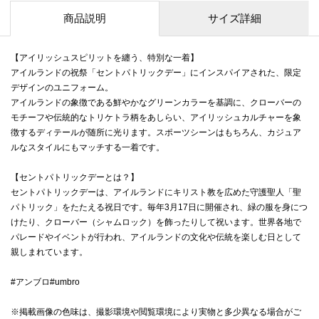
商品説明
サイズ詳細
【アイリッシュスピリットを纏う、特別な一着】
アイルランドの祝祭「セントパトリックデー」にインスパイアされた、限定
デザインのユニフォーム。
アイルランドの象徴である鮮やかなグリーンカラーを基調に、クローバーの
モチーフや伝統的なトリケトラ柄をあしらい、アイリッシュカルチャーを象
徴するディテールが随所に光ります。スポーツシーンはもちろん、カジュア
ルなスタイルにもマッチする一着です。
【セントパトリックデーとは？】
セントパトリックデーは、アイルランドにキリスト教を広めた守護聖人「聖
パトリック」をたたえる祝日です。毎年3月17日に開催され、緑の服を身につ
けたり、クローバー（シャムロック）を飾ったりして祝います。世界各地で
パレードやイベントが行われ、アイルランドの文化や伝統を楽しむ日として
親しまれています。
#アンブロ#umbro
※掲載画像の色味は、撮影環境や閲覧環境により実物と多少異なる場合がご