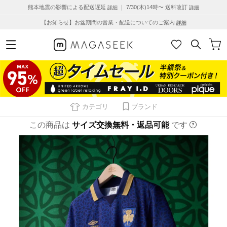
熊本地震の影響による配送遅延
｜ 7/30(木)14時〜 送料改訂
詳細
詳細
【お知らせ】お盆期間の営業・配送についてのご案内
詳細
カテゴリ
ブランド
この商品は
サイズ交換無料・返品可能
です