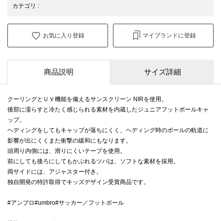
カテゴリ
:
お気に入り登録
マイブランドに登録
商品説明
サイズ詳細
クーリングとＵＶ機能を備えるサンスクリーン NIRを使用。
後部に濡らすと冷たく感じられる素材を内蔵したジュニアフットボールキャ
ップ。
ヘディングをしてもキャップが落ちにくく、ヘディング時のボールの軌道に
影響が出にくくまた衝撃の緩和にもなります。
頭周り内側には、滑りにくいテープを使用。
前にしても後ろにしてもかぶれるツバは、ソフトな素材を採用。
両サイドには、アジャスター付き。
独自開発の特許取得でキッズデザイン受賞商品です。
#アンブロ#umbro#サッカー／フットボール