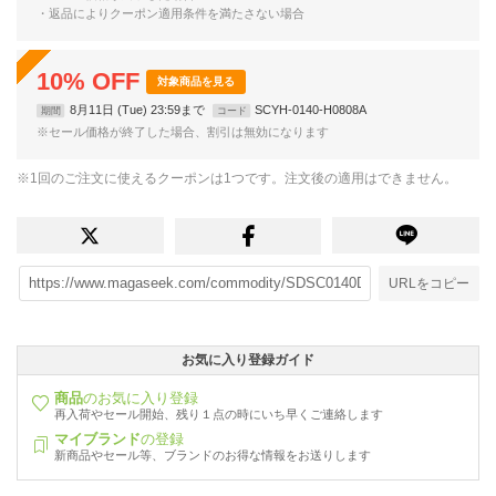
・返品によりクーポン適用条件を満たさない場合
10
%
OFF
対象商品を見る
8月11日 (Tue) 23:59まで
SCYH-0140-H0808A
期間
コード
※セール価格が終了した場合、割引は無効になります
※1回のご注文に使えるクーポンは1つです。注文後の適用はできません。
URLをコピー
お気に入り登録ガイド
商品
のお気に入り登録
再入荷やセール開始、残り１点の時にいち早くご連絡します
マイブランド
の登録
新商品やセール等、ブランドのお得な情報をお送りします