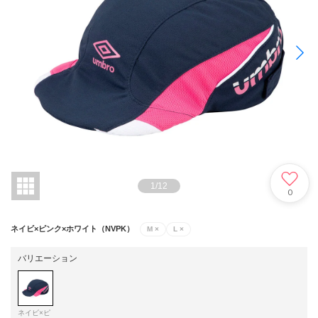
1
/
12
0
ネイビ×ピンク×ホワイト（NVPK）
M
×
L
×
バリエーション
ネイビ×ピ