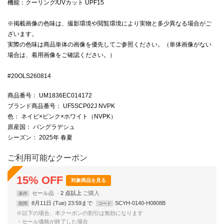
機能：クーリング/UVカット UPF15
※掲載画像の色味は、撮影環境や閲覧環境により実物と多少異なる場合がご
ざいます。
実際の色味は商品単体の画像を優先してご参照ください。（単体画像がない
場合は、着用画像をご確認ください。）
#20OLS260814
商品番号
： UM1836EC014172
ブランド商品番号
： UF5SCP02J NVPK
色
： ネイビ×ピンク×ホワイト（NVPK）
原産国
： バングラデシュ
シーズン
： 2025年 春夏
ご利用可能なクーポン
15
%
OFF
対象商品を見る
セール品
2 点以上
条件
8月11日 (Tue) 23:59まで
SCYH-0140-H0808B
期間
コード
※以下の場合、本クーポンの割引は無効になります
・セール価格が終了した場合