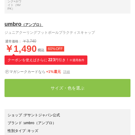
ンク×ホワ
イト（NV
PK）
umbro
（アンブロ）
ジュニアクーリングフットボールプラクティスキャップ
￥3,740
通常価格：
￥1,490
60%OFF
税込
クーポンを使えばさらに
223
円引き！
※適用条件
マガシークカードなら
+1%還元
詳細
サイズ・色を選ぶ
ショップ
:
デサントジャパン公式
ブランド
:
umbro
（アンブロ）
性別タイプ
:
キッズ