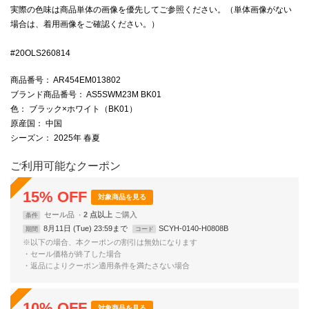
実際の色味は商品単体の画像を優先してご参照ください。（単体画像がない
場合は、着用画像をご確認ください。）
#20OLS260814
商品番号
： AR454EM013802
ブランド商品番号
： AS5SWM23M BK01
色
： ブラック×ホワイト（BK01）
原産国
： 中国
シーズン
： 2025年 春夏
ご利用可能なクーポン
15
%
OFF
対象商品を見る
セール品
2 点以上
条件
8月11日 (Tue) 23:59まで
SCYH-0140-H0808B
期間
コード
※以下の場合、本クーポンの割引は無効になります
・セール価格が終了した場合
・返品によりクーポン適用条件を満たさない場合
10
%
OFF
対象商品を見る