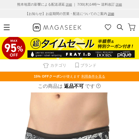
熊本地震の影響による配送遅延
｜ 7/30(木)14時〜 送料改訂
詳細
詳細
【お知らせ】お盆期間の営業・配送についてのご案内
詳細
カテゴリ
ブランド
15% OFF
クーポン
が使えます
利用条件を見る
この商品は
返品不可
です