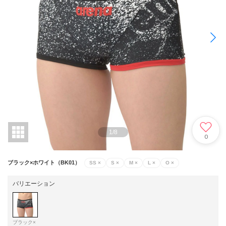
1
/
8
0
ブラック×ホワイト（BK01）
SS
×
S
×
M
×
L
×
O
×
バリエーション
ブラック×