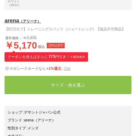
ホワイト
（BK01）
arena
（アリーナ）
【ECOタフ】トレーニングスパッツ（ショートレッグ）【返品不可商品】
￥7,370
通常価格：
￥5,170
29%OFF
税込
クーポンを使えばさらに
775
円引き！
※適用条件
マガシークカードなら
+1%還元
詳細
サイズ・色を選ぶ
ショップ
:
デサントジャパン公式
ブランド
:
arena
（アリーナ）
性別タイプ
:
メンズ
カテゴリ
: