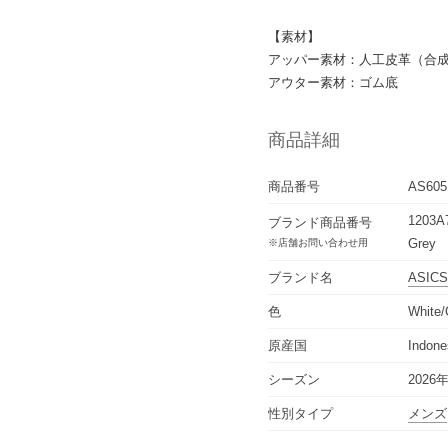
【素材】
アッパー素材：人工皮革（合
アウター素材：ゴム底
商品詳細
商品番号
AS605
1203A7
ブランド商品番号
Grey
※店舗お問い合わせ用
ブランド名
ASICS
色
White/
原産国
Indone
シーズン
2026
性別タイプ
メンズ