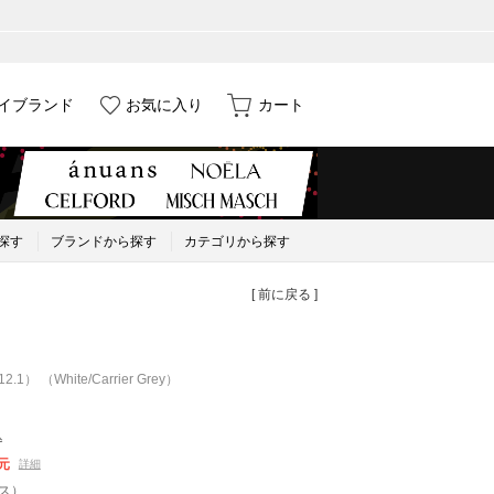
イブランド
お気に入り
カート
探す
ブランドから探す
カテゴリから探す
[ 前に戻る ]
1） （White/Carrier Grey）
込
元
詳細
クス）