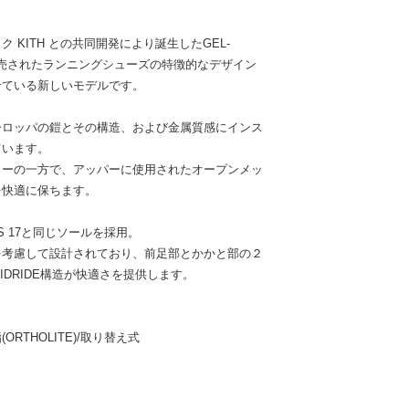
 KITH との共同開発により誕生したGEL-
6年に発売されたランニングシューズの特徴的なデザイン
せている新しいモデルです。
ーロッパの鎧とその構造、および金属質感にインス
ています。
リーの一方で、アッパーに使用されたオープンメッ
を快適に保ちます。
US 17と同じソールを採用。
を考慮して設計されており、前足部とかかと部の２
IDRIDE構造が快適さを提供します。
RTHOLITE)/取り替え式