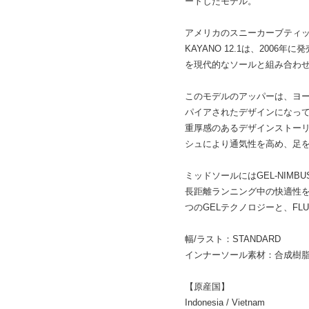
ートしたモデル。
アメリカのスニーカーブティック
KAYANO 12.1は、200
を現代的なソールと組み合わ
このモデルのアッパーは、ヨ
パイアされたデザインになっ
重厚感のあるデザインストー
シュにより通気性を高め、足
ミッドソールにはGEL-NIMB
長距離ランニング中の快適性
つのGELテクノロジーと、FLU
幅/ラスト：STANDARD
インナーソール素材：合成樹脂(O
【原産国】
Indonesia / Vietnam