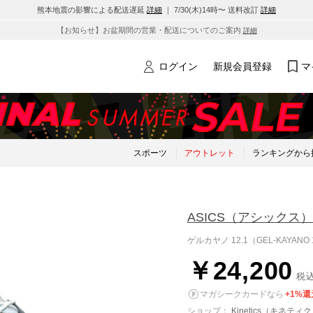
熊本地震の影響による配送遅延
詳細
｜ 7/30(木)14時〜 送料改訂
詳細
【お知らせ】お盆期間の営業・配送についてのご案内
詳細
ログイン
新規会員登録
マ
スポーツ
アウトレット
ランキングから
ASICS
（アシックス）
ゲルカヤノ 12.1（GEL-KAYANO 12.
￥24,200
税
マガシークカードなら
+1%還
ショップ：
Kinetics（キネティ