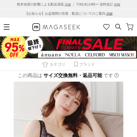
熊本地震の影響による配送遅延
｜ 7/30(木)14時〜 送料改訂
詳細
詳細
【お知らせ】お盆期間の営業・配送についてのご案内
詳細
カテゴリ
ブランド
この商品は
サイズ交換無料・返品可能
です