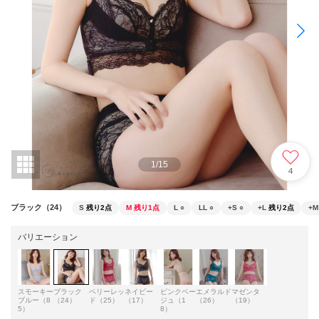
1
/
15
4
ブラック（24）
S
残り2点
M
残り1点
L
○
LL
○
+S
○
+L
残り2点
+M
バリエーション
スモーキー
ブラック
ベリーレッ
ネイビー
ピンクベー
エメラルド
マゼンタ
ブルー（8
（24）
ド（25）
（17）
ジュ（1
（26）
（19）
5）
8）