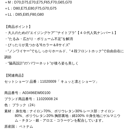
＋M：D70,D75,E70,E75,F65,F70,G65,G70
＋L：D80,E75,E80,F75,G70,G75
＋LL：D85,E85,F80,G80
【商品ポイント】
・大人のための“エイジングケア” “ナイトブラ”【４０代人気ナンバー１】
・“たるみ・広がり・ボリューム不足”を解消
・ぴったりが見つかる“6カラー＆8サイズ”
・“ノンワイヤー”でもしっかりホールド、“４段フロントホック”で自由自在に
調節
・“脇高設計”の“パワーネット”が後ろ姿も美しく
【関連商品】
セットショーツ 品番：11020009「 キュッと凛とショーツ」
商品番号
： A03496EW00100
ブランド商品番号
： 11020008 24
色
： ブラック（24）
素材
： 身生地：ナイロン70%、ポリウレタン30% レース部：ナイロン
80%、ポリウレタン20% 胸部裏地：綿100% ※身生地にゲルマニウ
ム・チタン・銀・アロエ・コラーゲンを配合しています。
原産国
： ベトナム