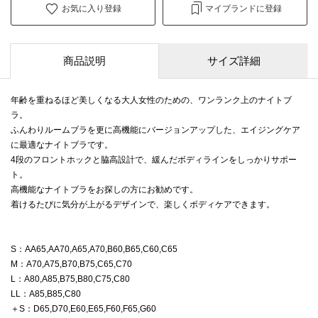
お気に入り登録
マイブランドに登録
商品説明
サイズ詳細
年齢を重ねるほど美しくなる大人女性のための、ワンランク上のナイトブ
ラ。
ふんわりルームブラを更に高機能にバージョンアップした、エイジングケア
に最適なナイトブラです。
4段のフロントホックと脇高設計で、緩んだボディラインをしっかりサポー
ト。
高機能なナイトブラをお探しの方にお勧めです。
着けるたびに気分が上がるデザインで、楽しくボディケアできます。
S：AA65,AA70,A65,A70,B60,B65,C60,C65
M：A70,A75,B70,B75,C65,C70
L：A80,A85,B75,B80,C75,C80
LL：A85,B85,C80
＋S：D65,D70,E60,E65,F60,F65,G60