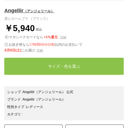
Angellir
（アンジェリール）
凛とルームブラ （ブラック）
￥5,940
税込
マガシークカードなら
+1%還元
詳細
お急ぎ便なら
17時間09分01秒
以内
のお支払いで
8月8日(土)
にお届け
詳細
サイズ・色を選ぶ
ショップ
:
Angellir（アンジェリール） 公式
ブランド
:
Angellir
（アンジェリール）
性別タイプ
:
レディース
カテゴリ
: