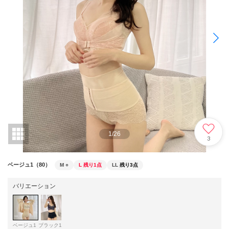
1
/
26
3
ベージュ1（80）
M
○
L
残り1点
LL
残り3点
バリエーション
ベージュ1
ブラック1