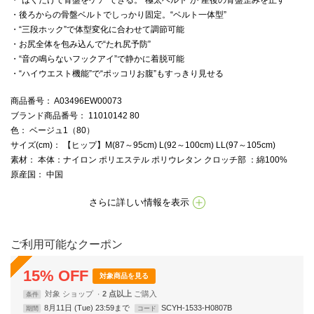
・後ろからの骨盤ベルトでしっかり固定。“ベルト一体型”
・“三段ホック”で体型変化に合わせて調節可能
・お尻全体を包み込んで“たれ尻予防”
・“音の鳴らないフックアイ”で静かに着脱可能
・“ハイウエスト機能”で“ポッコリお腹”もすっきり見せる
商品番号
： A03496EW00073
ブランド商品番号
： 11010142 80
色
： ベージュ1（80）
サイズ(cm)
： 【ヒップ】M(87～95cm) L(92～100cm) LL(97～105cm)
素材
： 本体：ナイロン ポリエステル ポリウレタン クロッチ部 ：綿100%
原産国
： 中国
さらに詳しい情報を表示
ご利用可能なクーポン
15
%
OFF
対象商品を見る
対象
ショップ
2 点以上
条件
8月11日 (Tue) 23:59まで
SCYH-1533-H0807B
期間
コード