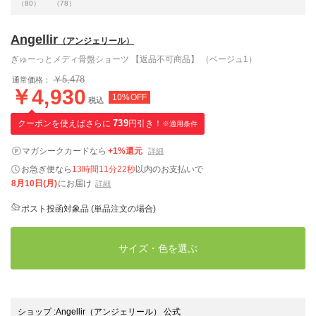
（80）
（78）
Angellir
（アンジェリール）
ぎゅーっとメディ骨盤ショーツ 【返品不可商品】 （ベージュ1）
￥5,478
通常価格：
￥4,930
10%OFF
税込
クーポンを使えばさらに
739
円引き！
※適用条件
マガシークカードなら
+1%還元
詳細
お急ぎ便なら
13時間11分21秒
以内
のお支払いで
8月10日(月)
にお届け
詳細
ポスト投函対象品 (単品注文の場合)
サイズ・色を選ぶ
ショップ
:
Angellir（アンジェリール） 公式