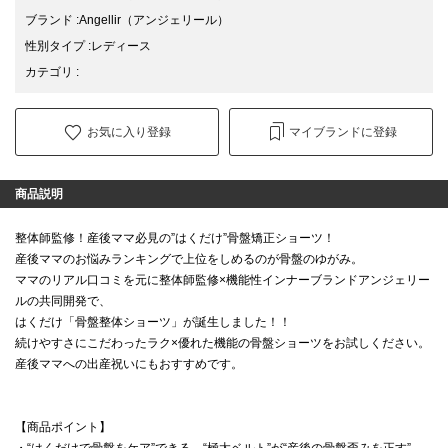
ブランド
:
Angellir
（アンジェリール）
性別タイプ
:
レディース
カテゴリ
:
お気に入り登録
マイブランドに登録
商品説明
整体師監修！産後ママ必見の”はくだけ”骨盤矯正ショーツ！
産後ママのお悩みランキングで上位をしめるのが骨盤のゆがみ。
ママのリアル口コミを元に整体師監修×機能性インナーブランドアンジェリー
ルの共同開発で、
はくだけ「骨盤整体ショーツ」が誕生しました！！
続けやすさにこだわったラク×優れた機能の骨盤ショーツをお試しください。
産後ママへの出産祝いにもおすすめです。
【商品ポイント】
・“はくだけで骨盤をケア”できる。“極太ベルト”が“産後の骨盤歪みを正す”