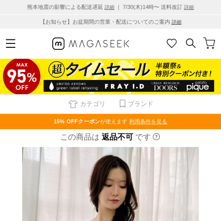
熊本地震の影響による配送遅延
｜ 7/30(木)14時〜 送料改訂
詳細
詳細
【お知らせ】お盆期間の営業・配送についてのご案内
詳細
カテゴリ
ブランド
15% OFF
クーポン
が使えます
利用条件を見る
この商品は
返品不可
です