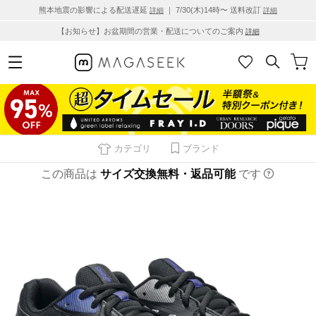
熊本地震の影響による配送遅延
｜ 7/30(木)14時〜 送料改訂
詳細
詳細
【お知らせ】お盆期間の営業・配送についてのご案内
詳細
カテゴリ
ブランド
この商品は
サイズ交換無料・返品可能
です