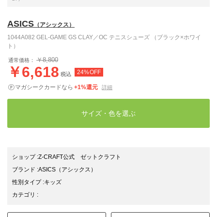
ASICS
（アシックス）
1044A082 GEL-GAME GS CLAY／OC テニスシューズ （ブラック×ホワイ
ト）
￥8,800
通常価格：
￥6,618
24%OFF
税込
マガシークカードなら
+1%還元
詳細
サイズ・色を選ぶ
ショップ
:
Z-CRAFT公式 ゼットクラフト
ブランド
:
ASICS
（アシックス）
性別タイプ
:
キッズ
カテゴリ
: