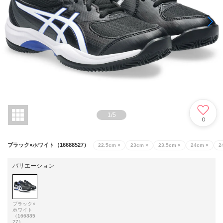
1
/
5
0
ブラック×ホワイト（16688527）
22.5cm
×
23cm
×
23.5cm
×
24cm
×
2
バリエーション
ブラック×
ホワイト
（166885
27）