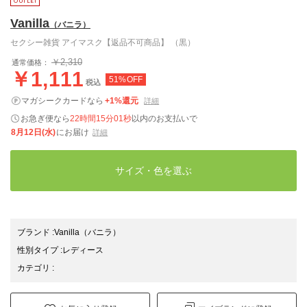
Vanilla
（バニラ）
セクシー雑貨 アイマスク【返品不可商品】 （黒）
￥2,310
通常価格：
￥1,111
51%OFF
税込
マガシークカードなら
+1%還元
詳細
お急ぎ便なら
22時間15分00秒
以内
のお支払いで
8月12日(水)
にお届け
詳細
サイズ・色を選ぶ
ブランド
:
Vanilla
（バニラ）
性別タイプ
:
レディース
カテゴリ
: