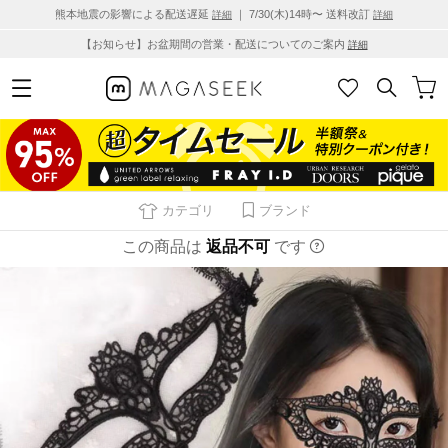
熊本地震の影響による配送遅延
｜ 7/30(木)14時〜 送料改訂
詳細
詳細
【お知らせ】お盆期間の営業・配送についてのご案内
詳細
カテゴリ
ブランド
この商品は
返品不可
です