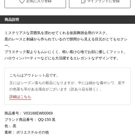
お気に入り登録
マイブランドに登録
商品説明
ミステリアスな雰囲気を漂わせてくれる仮面舞踏会用のマスク。
黒のレースと刺繍から作られているので隙間から見える目元がとてもセクシ
ー。
プラスチック製よりもムレにくく、軽い着け心地でお顔に優しくフィット。
ハロウィンパーティーなどにも大活躍するエレガントなデザインです。
こちらはアウトレット品です。
主にはシーズン落ちの新品になりますが、中には細かな傷やシワ、若干
の色落ち等がある場合がございます（訳あり品を除く）。
詳細はこちら
商品番号
： V03188EW00069
ブランド商品番号
： QQ-150 黒
色
： 黒
素材
： ポリエステルその他