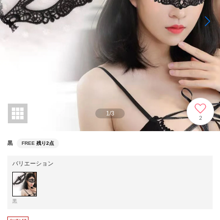
1
/
3
2
黒
FREE
残り2点
バリエーション
黒