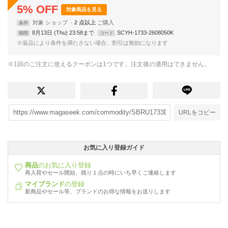
5
%
OFF
対象商品を見る
対象
ショップ
2 点以上
条件
8月13日 (Thu) 23:58まで
SCYH-1733-2608050K
期間
コード
※返品により条件を満たさない場合、割引は無効になります
※1回のご注文に使えるクーポンは1つです。注文後の適用はできません。
URLをコピー
お気に入り登録ガイド
商品
のお気に入り登録
再入荷やセール開始、残り１点の時にいち早くご連絡します
マイブランド
の登録
新商品やセール等、ブランドのお得な情報をお送りします