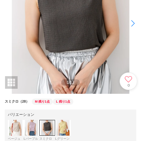
1
/
13
0
スミクロ（28）
M
残り1点
L
残り1点
バリエーション
ベージュ
Lパープル
スミクロ
Lグリーン