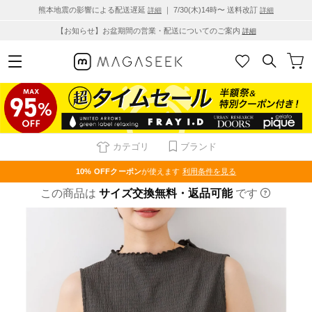
熊本地震の影響による配送遅延
｜ 7/30(木)14時〜 送料改訂
詳細
詳細
【お知らせ】お盆期間の営業・配送についてのご案内
詳細
カテゴリ
ブランド
10% OFF
クーポン
が使えます
利用条件を見る
この商品は
サイズ交換無料・返品可能
です