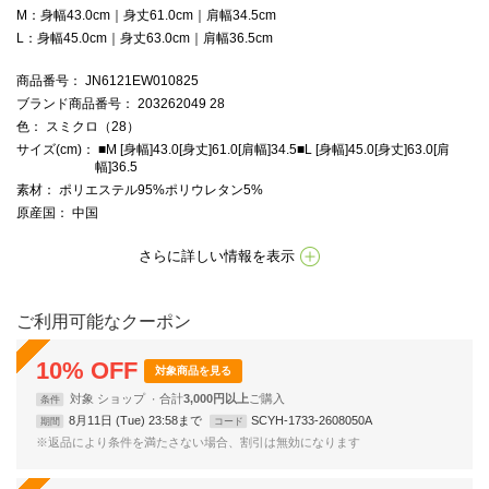
M：身幅43.0cm｜身丈61.0cm｜肩幅34.5cm
L：身幅45.0cm｜身丈63.0cm｜肩幅36.5cm
商品番号
： JN6121EW010825
ブランド商品番号
： 203262049 28
色
： スミクロ（28）
サイズ(cm)
： ■M [身幅]43.0[身丈]61.0[肩幅]34.5■L [身幅]45.0[身丈]63.0[肩
幅]36.5
素材
： ポリエステル95%ポリウレタン5%
原産国
： 中国
さらに詳しい情報を表示
ご利用可能なクーポン
10
%
OFF
対象商品を見る
対象
ショップ
合計
3,000円以上
条件
8月11日 (Tue) 23:58まで
SCYH-1733-2608050A
期間
コード
※返品により条件を満たさない場合、割引は無効になります