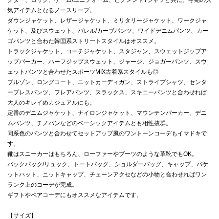
気アイテムとなるノースリーブ。
ダウンジャケット、レザージャケット、ミリタリージャケット、ワークジャ
ケット、及びスウェット、バレル/カーブパンツ、ワイドデニムパンツ、カー
ゴパンツと合わた韓国系ストリートスタイルはオススメ。
トラックジャケット、コーチジャケット、スタジャン、スウェットジップア
ップパーカー、ハーフジップスウェット、ジャージ、ジョガーパンツ、スウ
ェットパンツと合わせたスポーツMIX古着系スタイルも◎
ブルゾン、ロングコート、ニットカーディガン、ストライプシャツ、センタ
ープレスパンツ、フレアパンツ、スラックス、スキニーパンツと合わせれば
大人のキレイめカジュアルにも。
定番のデニムジャケット、ナイロンジャケット、マウンテンパーカー、デニ
ムパンツ、チノパンなどのベーシックアイテムとも相性抜群。
同系色のパンツと合わせてセットアップ風のワントーンコーデもイマドキで
す。
靴はスニーカーはもちろん、ローファーやブーツのような革靴でもOK。
バックパック/リュック、トートバッグ、ショルダーバッグ、キャップ、バケ
ットハット、ニットキャップ、チェーンアクセなどの小物と合わせればワン
ランク上のコーデが完成。
ギフトやペアコーデにもオススメなアイテムです。
【サイズ】