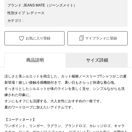
ブランド
:
JEANS MATE
（ジーンズメイト）
性別タイプ
:
レディース
カテゴリ
:
お気に入り登録
マイブランドに登録
商品説明
サイズ詳細
涼しさと美シルエットを両立した、カット楊柳ノースリーブTシャツがこの夏
新登場！嬉しい接触冷感機能付きで、暑い日もさらっと快適な着心地。
すっきりとしたシルエットが体のラインを美しく見せ、シンプルながらも洗
練された印象に。
オンにもオフにも活躍する、大人女性におすすめの一枚です。
夏のワードローブに加えたいアイテムです。
【コーディネート】
ワンポイント、リンガー、ラグラン、ブランドロゴ、カレッジロゴ、キャラ
クター、ロック、ゲーム/ユニフォーム、ピグメントTシャツと共に、今期の人