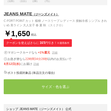
（120）
（111）
（28）
（71）
JEANS MATE
（ジーンズメイト）
C-FORT POINT カット 楊柳 ノースリーブ レディース 接触冷感 シンプル きれ
いめ 美ライン 大人女子 春 夏 秋 （スミクロ）
￥1,650
税込
クーポンを使えばさらに
165
円引き！
※適用条件
マガシークカードなら
+1%還元
詳細
お急ぎ便なら
22時間34分27秒
以内
のお支払いで
8月12日(水)
にお届け
詳細
ポスト投函対象品 (単品注文の場合)
サイズ・色を選ぶ
ショップ
:
JEANS MATE（ジーンズメイト） 公式