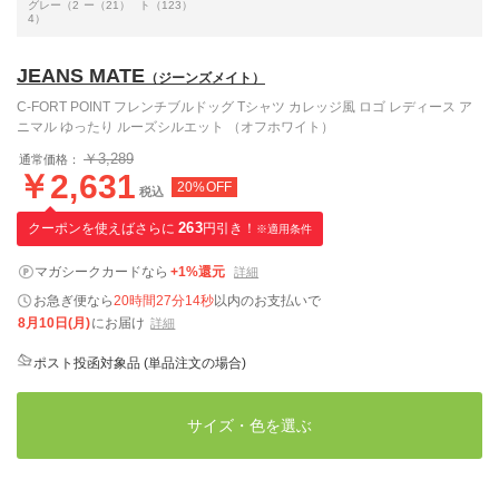
グレー（2
ー（21）
ト（123）
4）
JEANS MATE
（ジーンズメイト）
C-FORT POINT フレンチブルドッグ Tシャツ カレッジ風 ロゴ レディース ア
ニマル ゆったり ルーズシルエット （オフホワイト）
￥3,289
通常価格：
￥2,631
20%OFF
税込
クーポンを使えばさらに
263
円引き！
※適用条件
マガシークカードなら
+1%還元
詳細
お急ぎ便なら
20時間27分13秒
以内
のお支払いで
8月10日(月)
にお届け
詳細
ポスト投函対象品 (単品注文の場合)
サイズ・色を選ぶ