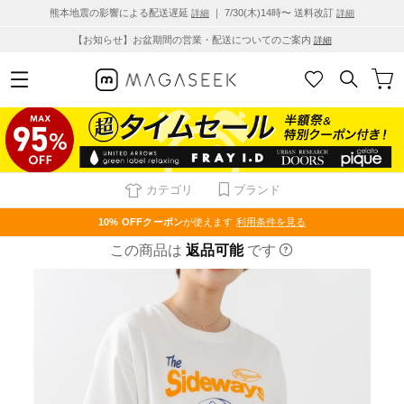
熊本地震の影響による配送遅延
｜ 7/30(木)14時〜 送料改訂
詳細
詳細
【お知らせ】お盆期間の営業・配送についてのご案内
詳細
カテゴリ
ブランド
10% OFF
クーポン
が使えます
利用条件を見る
この商品は
返品可能
です