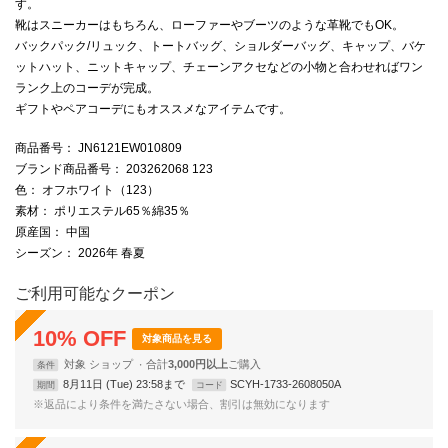
す。
靴はスニーカーはもちろん、ローファーやブーツのような革靴でもOK。
バックパック/リュック、トートバッグ、ショルダーバッグ、キャップ、バケ
ットハット、ニットキャップ、チェーンアクセなどの小物と合わせればワン
ランク上のコーデが完成。
ギフトやペアコーデにもオススメなアイテムです。
商品番号
： JN6121EW010809
ブランド商品番号
： 203262068 123
色
： オフホワイト（123）
素材
： ポリエステル65％綿35％
原産国
： 中国
シーズン
： 2026年 春夏
ご利用可能なクーポン
10
%
OFF
対象商品を見る
対象
ショップ
合計
3,000円以上
条件
8月11日 (Tue) 23:58まで
SCYH-1733-2608050A
期間
コード
※返品により条件を満たさない場合、割引は無効になります