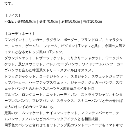
です。
【サイズ】
FREE：身幅58.0cm｜身丈70.0cm｜肩幅56.0cm｜袖丈20.0cm
【コーディネート】
ワンポイント、リンガー、ラグラン、ボーダー、ブランドロゴ、キャラクタ
ー、ロック、ゲーム/ユニフォーム、ピグメントTシャツと共に、今期の人気ア
イテムとなるカレッジ風ロゴTシャツ。
ダウンジャケット、レザージャケット、ミリタリージャケット、ワークジャ
ケット、及びスウェット、バレル/カーブパンツ、ワイドデニムパンツ、カー
ゴパンツと合わた韓国系ストリートスタイルはオススメ。
トラックジャケット、コーチジャケット、スタジャン、スウェットジップア
ップパーカー、ハーフジップスウェット、ジャージ、ジョガーパンツ、スウ
ェットパンツと合わせたスポーツMIX古着系スタイルも◎
ブルゾン、ロングコート、ニットカーディガン、ストライプシャツ、センタ
ープレスパンツ、フレアパンツ、スラックス、スキニーパンツと合わせれば
大人のキレイめカジュアルにも。
定番のデニムジャケット、ナイロンジャケット、マウンテンパーカー、デニ
ムパンツ、チノパンなどのベーシックアイテムとも相性抜群。
同系色のパンツと合わせてセットアップ風のワントーンコーデもイマドキで