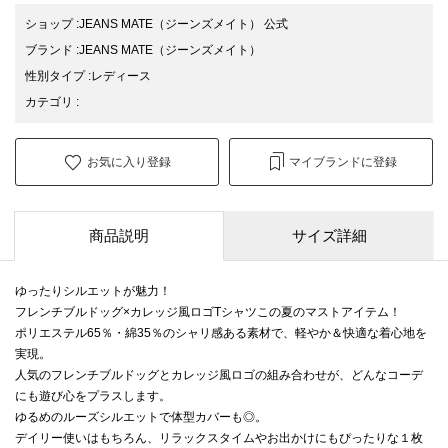
ショップ
:
JEANS MATE（ジーンズメイト） 公式
ブランド
:
JEANS MATE
（ジーンズメイト）
性別タイプ
:
レディース
カテゴリ
:
お気に入り登録
マイブランドに登録
商品説明
サイズ詳細
ゆったりシルエットが魅力！
フレンチブルドッグ×カレッジ風ロゴTシャツこの夏のマストアイテム！
ポリエステル65％・綿35％のシャリ感ある素材で、軽やか＆快適な着心地を
実現。
人気のフレンチブルドッグとカレッジ風ロゴの組み合わせが、どんなコーデ
にも遊び心をプラスします。
ゆるめのルーズシルエットで体型カバーも◎。
デイリー使いはもちろん、リラックスタイムやお出かけにもぴったりな１枚