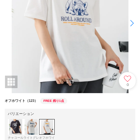
1
/
13
0
オフホワイト（123）
FREE
残り1点
バリエーション
チャコール
ライトグレ
オフホワイ