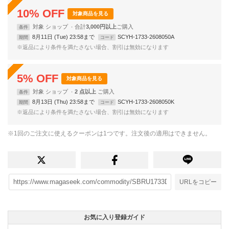
10
%
OFF
対象商品を見る
対象
ショップ
合計
3,000円以上
条件
8月11日 (Tue) 23:58まで
SCYH-1733-2608050A
期間
コード
※返品により条件を満たさない場合、割引は無効になります
5
%
OFF
対象商品を見る
対象
ショップ
2 点以上
条件
8月13日 (Thu) 23:58まで
SCYH-1733-2608050K
期間
コード
※返品により条件を満たさない場合、割引は無効になります
※1回のご注文に使えるクーポンは1つです。注文後の適用はできません。
URLをコピー
お気に入り登録ガイド