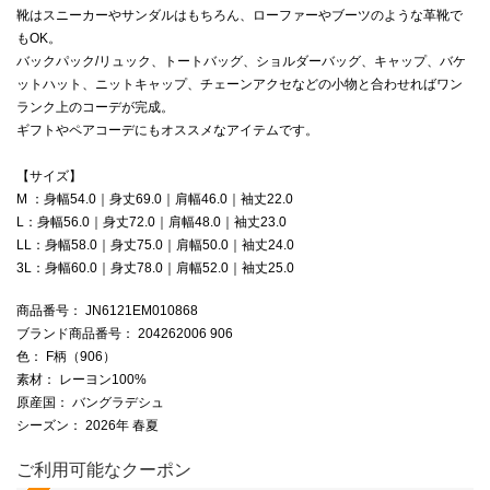
靴はスニーカーやサンダルはもちろん、ローファーやブーツのような革靴で
もOK。
バックパック/リュック、トートバッグ、ショルダーバッグ、キャップ、バケ
ットハット、ニットキャップ、チェーンアクセなどの小物と合わせればワン
ランク上のコーデが完成。
ギフトやペアコーデにもオススメなアイテムです。
【サイズ】
M ：身幅54.0｜身丈69.0｜肩幅46.0｜袖丈22.0
L：身幅56.0｜身丈72.0｜肩幅48.0｜袖丈23.0
LL：身幅58.0｜身丈75.0｜肩幅50.0｜袖丈24.0
3L：身幅60.0｜身丈78.0｜肩幅52.0｜袖丈25.0
商品番号
： JN6121EM010868
ブランド商品番号
： 204262006 906
色
： F柄（906）
素材
： レーヨン100%
原産国
： バングラデシュ
シーズン
： 2026年 春夏
ご利用可能なクーポン