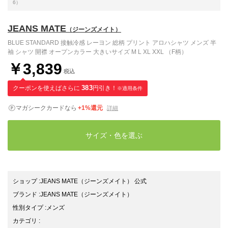
6）
JEANS MATE
（ジーンズメイト）
BLUE STANDARD 接触冷感 レーヨン 総柄 プリント アロハシャツ メンズ 半
袖 シャツ 開襟 オープンカラー 大きいサイズ M L XL XXL （F柄）
￥3,839
税込
クーポンを使えばさらに
383
円引き！
※適用条件
マガシークカードなら
+1%還元
詳細
サイズ・色を選ぶ
ショップ
:
JEANS MATE（ジーンズメイト） 公式
ブランド
:
JEANS MATE
（ジーンズメイト）
性別タイプ
:
メンズ
カテゴリ
: