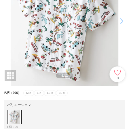
1
/
11
0
F柄（906）
M
×
L
×
LL
×
3L
×
バリエーション
F柄（90