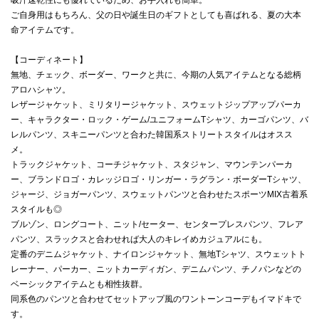
ご自身用はもちろん、父の日や誕生日のギフトとしても喜ばれる、夏の大本
命アイテムです。
【コーディネート】
無地、チェック、ボーダー、ワークと共に、今期の人気アイテムとなる総柄
アロハシャツ。
レザージャケット、ミリタリージャケット、スウェットジップアップパーカ
ー、キャラクター・ロック・ゲーム/ユニフォームTシャツ、カーゴパンツ、バ
レルパンツ、スキニーパンツと合わた韓国系ストリートスタイルはオスス
メ。
トラックジャケット、コーチジャケット、スタジャン、マウンテンパーカ
ー、ブランドロゴ・カレッジロゴ・リンガー・ラグラン・ボーダーTシャツ、
ジャージ、ジョガーパンツ、スウェットパンツと合わせたスポーツMIX古着系
スタイルも◎
ブルゾン、ロングコート、ニット/セーター、センタープレスパンツ、フレア
パンツ、スラックスと合わせれば大人のキレイめカジュアルにも。
定番のデニムジャケット、ナイロンジャケット、無地Tシャツ、スウェットト
レーナー、パーカー、ニットカーディガン、デニムパンツ、チノパンなどの
ベーシックアイテムとも相性抜群。
同系色のパンツと合わせてセットアップ風のワントーンコーデもイマドキで
す。