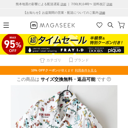
熊本地震の影響による配送遅延
｜ 7/30(木)14時〜 送料改訂
詳細
詳細
【お知らせ】お盆期間の営業・配送についてのご案内
詳細
カテゴリ
ブランド
10% OFF
クーポン
が使えます
利用条件を見る
この商品は
サイズ交換無料・返品可能
です