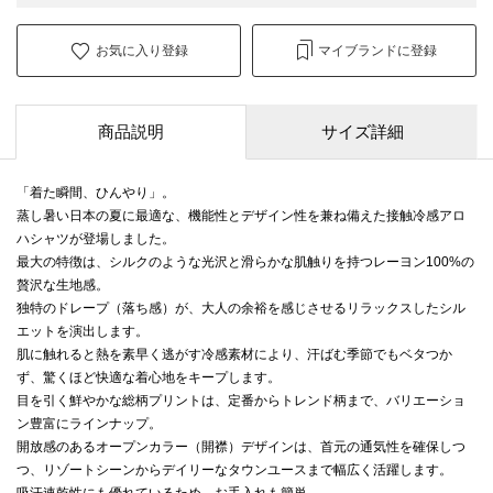
お気に入り登録
マイブランドに登録
商品説明
サイズ詳細
「着た瞬間、ひんやり」。
蒸し暑い日本の夏に最適な、機能性とデザイン性を兼ね備えた接触冷感アロ
ハシャツが登場しました。
最大の特徴は、シルクのような光沢と滑らかな肌触りを持つレーヨン100%の
贅沢な生地感。
独特のドレープ（落ち感）が、大人の余裕を感じさせるリラックスしたシル
エットを演出します。
肌に触れると熱を素早く逃がす冷感素材により、汗ばむ季節でもベタつか
ず、驚くほど快適な着心地をキープします。
目を引く鮮やかな総柄プリントは、定番からトレンド柄まで、バリエーショ
ン豊富にラインナップ。
開放感のあるオープンカラー（開襟）デザインは、首元の通気性を確保しつ
つ、リゾートシーンからデイリーなタウンユースまで幅広く活躍します。
吸汗速乾性にも優れているため、お手入れも簡単。