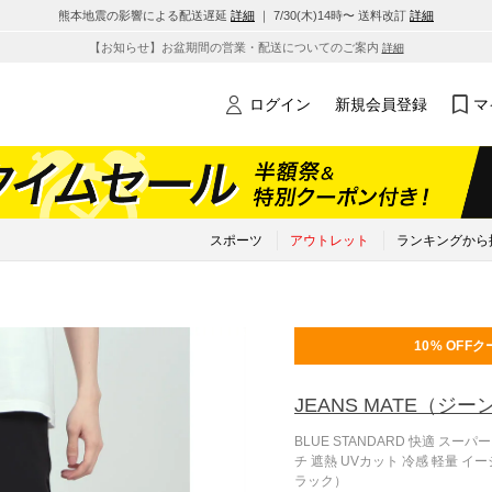
熊本地震の影響による配送遅延
詳細
｜ 7/30(木)14時〜 送料改訂
詳細
【お知らせ】お盆期間の営業・配送についてのご案内
詳細
ログイン
新規会員登録
マ
スポーツ
アウトレット
ランキングから
10% OFF
ク
JEANS MATE
（ジー
BLUE STANDARD 快適 ス
チ 遮熱 UVカット 冷感 軽量 イ
ラック）