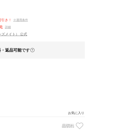
円引き！
※適用条件
元
詳細
ーンズメイト） 公式
料・返品可能
です
お気に入り
品切れ