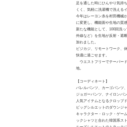
足を通した時にひんやり気持
くく、気軽に洗濯機で洗える
今年はレーヨン糸を村田機械が
に変更し、機能面や生地の質
新たな機能として、100回洗
外線など）を生地が反射・遮
加わました。
ビジカジ、リモートワーク、
快適に過ごせます。
ウエストフリーでテーパード
地。
【コーディネート】
バレルパンツ、カーゴパンツ
ジョガーパンツ、ナイロンパ
人気アイテムとなるクロップ
ビッグシルエットのダウンジ
キャラクター・ロック・ゲーム
ックシャツと合わた韓国系ス
ルーズシルエットのトラック