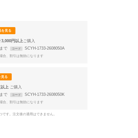
品を見る
計
3,000円以上
58まで
SCYH-1733-2608050A
コード
場合、割引は無効になります
を見る
点以上
58まで
SCYH-1733-2608050K
コード
場合、割引は無効になります
1つです。注文後の適用はできません。