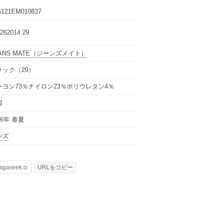
6121EM010837
262014 29
ANS MATE
（ジーンズメイト）
ラック（29）
ーヨン73％ナイロン23％ポリウレタン4％
国
26年 春夏
ンズ
URLをコピー