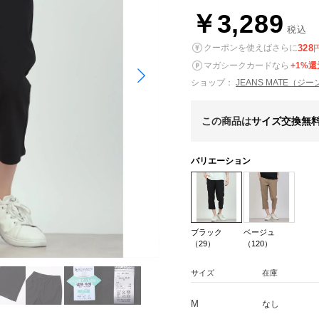
￥3,289
税込
328
クーポンを使えばさらに
マガシークカードなら
+1%還
ショップ：
JEANS MATE（ジ
この商品は
サイズ交換無
バリエーション
ブラック
ベージュ
（29）
（120）
サイズ
在庫
M
なし