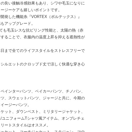
ちの良い接触冷感効果もあり、シワや毛玉になりに
イージーケアも嬉しいポイントです。
開発した機能糸『VORTEX（ボルテックス）』
感もアップグレード。
っても毛玉レスな抗ピリング性能と、太陽の熱（赤
断することで、衣服内の温度上昇を抑える遮熱性が
休日まで全てのライフスタイルをストレスフリーで
シルエットのクロップド丈で涼しく快適な穿き心
、ペインターパンツ、ベイカーパンツ、チノパン、
ンツ、スウェットパンツ、ジャージと共に、今期の
ドイージーパンツ。
ャケット、ダウンベスト、ミリタリージャケット、
/ユニフォームTシャツ風アイテム、オンブレチェ
トリートスタイルはオススメ。
ジャケット、コーチジャケット、スタジャン、マウ