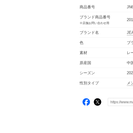
商品番号
JN
ブランド商品番号
201
※店舗お問い合わせ用
ブランド名
JE
色
ブ
素材
レ
原産国
中
シーズン
20
性別タイプ
メ