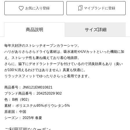
お気に入り登録
マイブランドに登録
商品説明
サイズ詳細
毎年大好評のストレッチオープンカラーシャツ。
ハリがありさらさらドライな素材は、吸水速乾やUVカットといった機能に加
え、ストレッチ性も兼ね備えており着心地抜群。
さらに、脇下にデオドラントテープを付けているので消臭効果もあり（臭い
が100％消えるわけではありません）真夏も快適に。
リラックスフィットでゆったりさらっと着用できます。
商品番号
： JN6121EM010821
ブランド商品番号
： 204252029 902
色
： B柄（902）
素材
： ポリエステル95%ポリウレタン5%
原産国
： 中国
シーズン
： 2025年 春夏
ご利用可能なクーポン