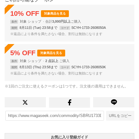
10
%
OFF
対象商品を見る
対象
ショップ
合計
3,000円以上
条件
8月11日 (Tue) 23:58まで
SCYH-1733-2608050A
期間
コード
※返品により条件を満たさない場合、割引は無効になります
5
%
OFF
対象商品を見る
対象
ショップ
2 点以上
条件
8月13日 (Thu) 23:58まで
SCYH-1733-2608050K
期間
コード
※返品により条件を満たさない場合、割引は無効になります
※1回のご注文に使えるクーポンは1つです。注文後の適用はできません。
URLをコピー
お気に入り登録ガイド