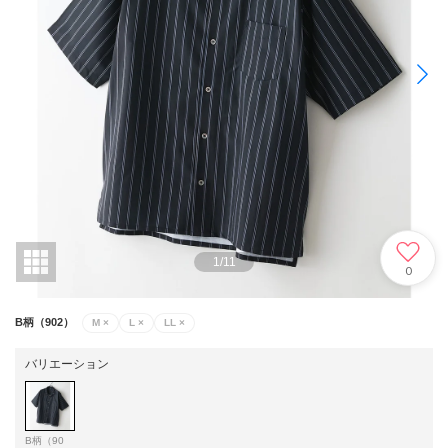
1
/
11
0
B柄（902）
M
×
L
×
LL
×
バリエーション
B柄（90