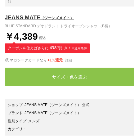
2）
JEANS MATE
（ジーンズメイト）
BLUE STANDARD デオドラント ドライオープンシャツ （B柄）
￥4,389
税込
クーポンを使えばさらに
438
円引き！
※適用条件
マガシークカードなら
+1%還元
詳細
サイズ・色を選ぶ
ショップ
:
JEANS MATE（ジーンズメイト） 公式
ブランド
:
JEANS MATE
（ジーンズメイト）
性別タイプ
:
メンズ
カテゴリ
: