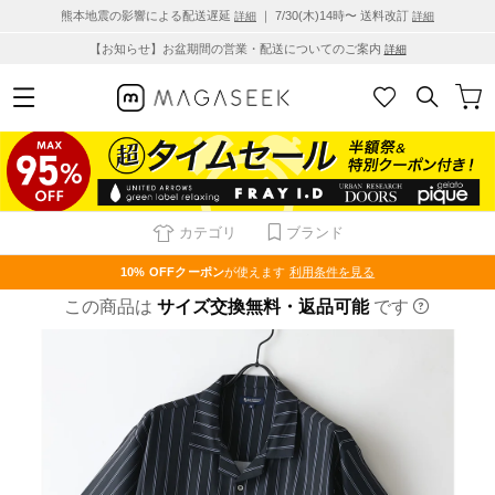
熊本地震の影響による配送遅延
｜ 7/30(木)14時〜 送料改訂
詳細
詳細
【お知らせ】お盆期間の営業・配送についてのご案内
詳細
カテゴリ
ブランド
10% OFF
クーポン
が使えます
利用条件を見る
この商品は
サイズ交換無料・返品可能
です