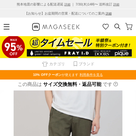
熊本地震の影響による配送遅延
｜ 7/30(木)14時〜 送料改訂
詳細
詳細
【お知らせ】お盆期間の営業・配送についてのご案内
詳細
カテゴリ
ブランド
10% OFF
クーポン
が使えます
利用条件を見る
この商品は
サイズ交換無料・返品可能
です