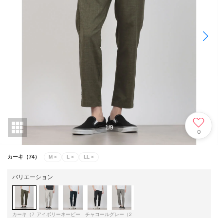
1
/
9
0
カーキ（74）
M
×
L
×
LL
×
バリエーション
カーキ（7
アイボリー
ネービー
チャコール
グレー（2