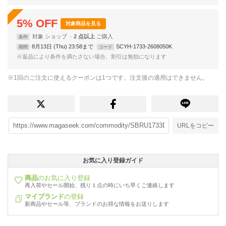
5
%
OFF
対象商品を見る
対象
ショップ
2 点以上
条件
8月13日 (Thu) 23:58まで
SCYH-1733-2608050K
期間
コード
※返品により条件を満たさない場合、割引は無効になります
※1回のご注文に使えるクーポンは1つです。注文後の適用はできません。
URLをコピー
お気に入り登録ガイド
商品
のお気に入り登録
再入荷やセール開始、残り１点の時にいち早くご連絡します
マイブランド
の登録
新商品やセール等、ブランドのお得な情報をお送りします