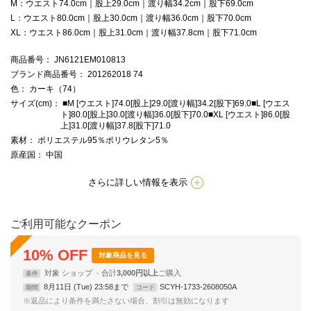
M：ウエスト74.0cm｜股上29.0cm｜渡り幅34.2cm｜股下69.0cm
L：ウエスト80.0cm｜股上30.0cm｜渡り幅36.0cm｜股下70.0cm
XL：ウエスト86.0cm｜股上31.0cm｜渡り幅37.8cm｜股下71.0cm
商品番号
： JN6121EM010813
ブランド商品番号
： 201262018 74
色
： カーキ（74）
サイズ(cm)
： ■M [ウエスト]74.0[股上]29.0[渡り幅]34.2[股下]69.0■L [ウエス
ト]80.0[股上]30.0[渡り幅]36.0[股下]70.0■XL [ウエスト]86.0[股
上]31.0[渡り幅]37.8[股下]71.0
素材
： ポリエステル95％ポリウレタン5％
原産国
： 中国
さらに詳しい情報を表示
ご利用可能なクーポン
10
%
OFF
対象商品を見る
対象
ショップ
合計
3,000円以上
条件
8月11日 (Tue) 23:58まで
SCYH-1733-2608050A
期間
コード
※返品により条件を満たさない場合、割引は無効になります