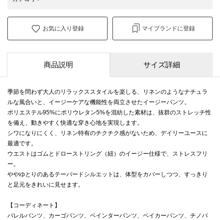
お気に入り登録
マイブランドに登録
商品説明
サイズ詳細
季節を問わず大人のリラックススタイルを楽しる、リネンのようなナチュラ
ルな風合いと、イージーケアな機能性を両立させたイージーパンツ。
ポリエステル95%にポリウレタン5%を混紡した素材は、抜群のストレッチ性
を備え、動きやすく快適な穿き心地を実現します。
シワになりにくく、リネン特有のチクチク感がないため、デイリーユースに
最適です。
ウエストはゴムとドローストリング（紐）のイージー仕様で、ストレスフリ
ー。
ややゆとりのあるテーパードシルエットは、体型をカバーしつつ、すっきり
と足元をきれいに見せます。
【コーディネート】
バレルパンツ、カーゴパンツ、ペインターパンツ、ベイカーパンツ、チノパ