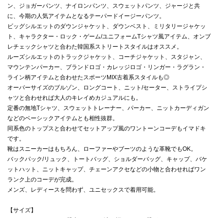
ン、ジョガーパンツ、ナイロンパンツ、スウェットパンツ、ジャージと共
に、今期の人気アイテムとなるテーパードイージーパンツ。
ビッグシルエットのダウンジャケット、ダウンベスト、ミリタリージャケッ
ト、キャラクター・ロック・ゲーム/ユニフォームTシャツ風アイテム、オンブ
レチェックシャツと合わた韓国系ストリートスタイルはオススメ。
ルーズシルエットのトラックジャケット、コーチジャケット、スタジャン、
マウンテンパーカー、ブランドロゴ・カレッジロゴ・リンガー・ラグラン・
ライン柄アイテムと合わせたスポーツMIX古着系スタイルも◎
オーバーサイズのブルゾン、ロングコート、ニット/セーター、ストライプシ
ャツと合わせれば大人のキレイめカジュアルにも。
定番の無地Tシャツ、スウェットトレーナー、パーカー、ニットカーディガン
などのベーシックアイテムとも相性抜群。
同系色のトップスと合わせてセットアップ風のワントーンコーデもイマドキ
です。
靴はスニーカーはもちろん、ローファーやブーツのような革靴でもOK。
バックパック/リュック、トートバッグ、ショルダーバッグ、キャップ、バケ
ットハット、ニットキャップ、チェーンアクセなどの小物と合わせればワン
ランク上のコーデが完成。
メンズ、レディースを問わず、ユニセックスで着用可能。
【サイズ】