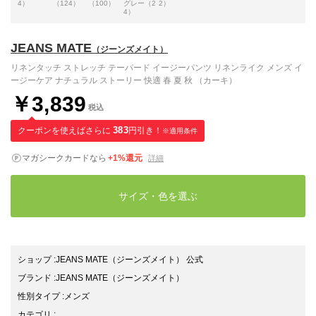
4）
（124）
（100）
グレー（2
2）
4）
JEANS MATE
（ジーンズメイト）
リネンタッチ ストレッチ テーパード イージーパンツ リネンライク メンズ イ
ージーケア ナチュラル ストーリー 快適 春 夏 秋 （カーキ）
￥3,839
税込
クーポンを使えばさらに
383
円引き！
※適用条件
マガシークカードなら
+1%還元
詳細
サイズ・色を選ぶ
ショップ
:
JEANS MATE（ジーンズメイト） 公式
ブランド
:
JEANS MATE
（ジーンズメイト）
性別タイプ
:
メンズ
カテゴリ
: