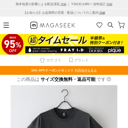
熊本地震の影響による配送遅延
｜ 7/30(木)14時〜 送料改訂
詳細
詳細
【お知らせ】お盆期間の営業・配送についてのご案内
詳細
カテゴリ
ブランド
10% OFF
クーポン
が使えます
利用条件を見る
この商品は
サイズ交換無料・返品可能
です