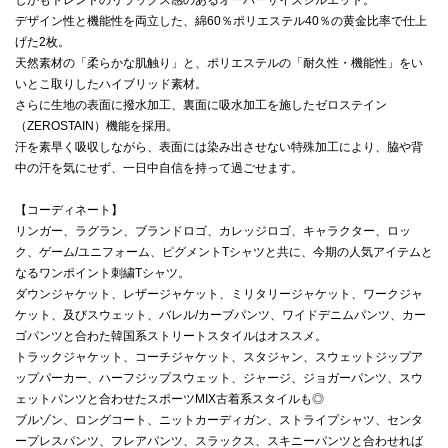
デザイン性と機能性を両立した、綿60％ポリエステル40％の黄金比率で仕上
げた2枚。
天然素材の「柔らかな肌触り」と、ポリエステルの「耐久性・機能性」をい
いとこ取りしたハイブリッド素材。
さらに生地の表面に撥水加工、裏面に吸水加工を施したゼロステイン
（ZEROSTAIN）機能を採用。
汗を素早く吸収しながら、表面には染み出させない特殊加工により、脇や背
中の汗を気にせず、一日中自信を持って過ごせます。
【コーディネート】
リンガー、ラグラン、ブランドロゴ、カレッジロゴ、キャラクター、ロッ
ク、ゲーム/ユニフォーム、ピグメントTシャツと共に、今期の人気アイテムと
なるワンポイント刺繍Tシャツ。
ダウンジャケット、レザージャケット、ミリタリージャケット、ワークジャ
ケット、及びスウェット、バレル/カーブパンツ、ワイドデニムパンツ、カー
ゴパンツと合わた韓国系ストリートスタイルはオススメ。
トラックジャケット、コーチジャケット、スタジャン、スウェットジップア
ップパーカー、ハーフジップスウェット、ジャージ、ジョガーパンツ、スウ
ェットパンツと合わせたスポーツMIX古着系スタイルも◎
ブルゾン、ロングコート、ニットカーディガン、ストライプシャツ、センタ
ープレスパンツ、フレアパンツ、スラックス、スキニーパンツと合わせれば