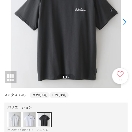
1
/
12
0
スミクロ（28）
M
残り3点
L
残り2点
バリエーション
オフホワイ
ホワイト
スミクロ