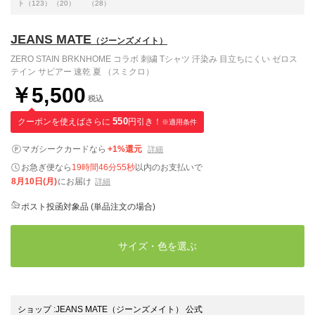
ト（123）
（20）
（28）
JEANS MATE
（ジーンズメイト）
ZERO STAIN BRKNHOME コラボ 刺繍 Tシャツ 汗染み 目立ちにくい ゼロス
テイン サビアー 速乾 夏 （スミクロ）
￥5,500
税込
クーポンを使えばさらに
550
円引き！
※適用条件
マガシークカードなら
+1%還元
詳細
お急ぎ便なら
19時間46分54秒
以内
のお支払いで
8月10日(月)
にお届け
詳細
ポスト投函対象品 (単品注文の場合)
サイズ・色を選ぶ
ショップ
:
JEANS MATE（ジーンズメイト） 公式