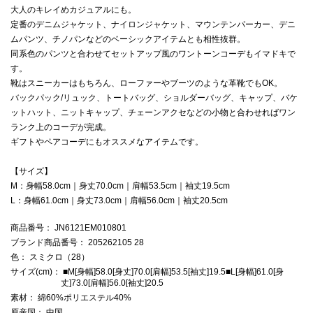
大人のキレイめカジュアルにも。
定番のデニムジャケット、ナイロンジャケット、マウンテンパーカー、デニ
ムパンツ、チノパンなどのベーシックアイテムとも相性抜群。
同系色のパンツと合わせてセットアップ風のワントーンコーデもイマドキで
す。
靴はスニーカーはもちろん、ローファーやブーツのような革靴でもOK。
バックパック/リュック、トートバッグ、ショルダーバッグ、キャップ、バケ
ットハット、ニットキャップ、チェーンアクセなどの小物と合わせればワン
ランク上のコーデが完成。
ギフトやペアコーデにもオススメなアイテムです。
【サイズ】
M：身幅58.0cm｜身丈70.0cm｜肩幅53.5cm｜袖丈19.5cm
L：身幅61.0cm｜身丈73.0cm｜肩幅56.0cm｜袖丈20.5cm
商品番号
： JN6121EM010801
ブランド商品番号
： 205262105 28
色
： スミクロ（28）
サイズ(cm)
： ■M[身幅]58.0[身丈]70.0[肩幅]53.5[袖丈]19.5■L[身幅]61.0[身
丈]73.0[肩幅]56.0[袖丈]20.5
素材
： 綿60%ポリエステル40%
原産国
： 中国