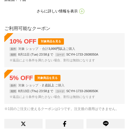
さらに詳しい情報を表示
ご利用可能なクーポン
10
%
OFF
対象商品を見る
対象
ショップ
合計
3,000円以上
条件
8月11日 (Tue) 23:58まで
SCYH-1733-2608050A
期間
コード
※返品により条件を満たさない場合、割引は無効になります
5
%
OFF
対象商品を見る
対象
ショップ
2 点以上
条件
8月13日 (Thu) 23:58まで
SCYH-1733-2608050K
期間
コード
※返品により条件を満たさない場合、割引は無効になります
※1回のご注文に使えるクーポンは1つです。注文後の適用はできません。