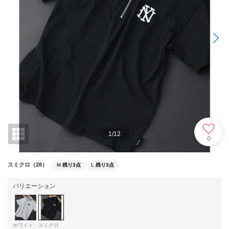
1
/
12
0
スミクロ（28）
M
残り3点
L
残り3点
バリエーション
ホワイト
スミクロ