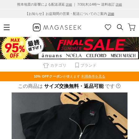
熊本地震の影響による配送遅延
｜ 7/30(木)14時〜 送料改訂
詳細
詳細
【お知らせ】お盆期間の営業・配送についてのご案内
詳細
カテゴリ
ブランド
10% OFF
クーポン
が使えます
利用条件を見る
この商品は
サイズ交換無料・返品可能
です