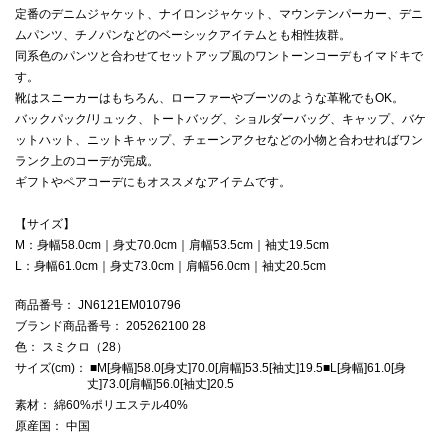
定番のデニムジャケット、ナイロンジャケット、マウンテンパーカー、デニ
ムパンツ、チノパンなどのベーシックアイテムとも相性抜群。
同系色のパンツと合わせてセットアップ風のワントーンコーデもイマドキで
す。
靴はスニーカーはもちろん、ローファーやブーツのような革靴でもOK。
バックパック/リュック、トートバッグ、ショルダーバッグ、キャップ、バケ
ットハット、ニットキャップ、チェーンアクセなどの小物と合わせればワン
ランク上のコーデが完成。
ギフトやペアコーデにもオススメなアイテムです。
【サイズ】
M：身幅58.0cm｜身丈70.0cm｜肩幅53.5cm｜袖丈19.5cm
L：身幅61.0cm｜身丈73.0cm｜肩幅56.0cm｜袖丈20.5cm
商品番号
： JN6121EM010796
ブランド商品番号
： 205262100 28
色
： スミクロ（28）
サイズ(cm)
： ■M[身幅]58.0[身丈]70.0[肩幅]53.5[袖丈]19.5■L[身幅]61.0[身
丈]73.0[肩幅]56.0[袖丈]20.5
素材
： 綿60%ポリエステル40%
原産国
： 中国