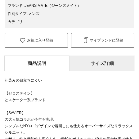
ブランド
:
JEANS MATE
（ジーンズメイト）
性別タイプ
:
メンズ
カテゴリ
:
お気に入り登録
マイブランドに登録
商品説明
サイズ詳細
汗染みの目立ちにくい
【ゼロステイン】
とスケーター系ブランド
【SAVIER】
の大人気コラボが今年も実現。
シンプルなNYロゴデザインで着回しにも使えるオーバーサイズなリラックス
シルエット。
デザイン性と機能性を両立した、綿60％ポリエステル40％の黄金比率で仕上