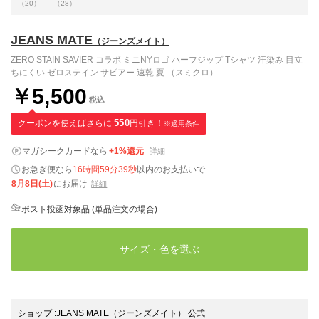
（20）
（28）
JEANS MATE
（ジーンズメイト）
ZERO STAIN SAVIER コラボ ミニNYロゴ ハーフジップ Tシャツ 汗染み 目立
ちにくい ゼロステイン サビアー 速乾 夏 （スミクロ）
￥5,500
税込
クーポンを使えばさらに
550
円引き！
※適用条件
マガシークカードなら
+1%還元
詳細
お急ぎ便なら
16時間59分38秒
以内
のお支払いで
8月8日(土)
にお届け
詳細
ポスト投函対象品 (単品注文の場合)
サイズ・色を選ぶ
ショップ
:
JEANS MATE（ジーンズメイト） 公式