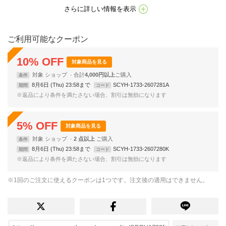
さらに詳しい情報を表示
ご利用可能なクーポン
10
%
OFF
対象商品を見る
対象
ショップ
合計
4,000円以上
条件
8月6日 (Thu) 23:58まで
SCYH-1733-2607281A
期間
コード
※返品により条件を満たさない場合、割引は無効になります
5
%
OFF
対象商品を見る
対象
ショップ
2 点以上
条件
8月6日 (Thu) 23:58まで
SCYH-1733-2607280K
期間
コード
※返品により条件を満たさない場合、割引は無効になります
※1回のご注文に使えるクーポンは1つです。注文後の適用はできません。