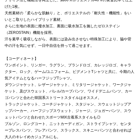
げた1枚。
天然素材の「柔らかな肌触り」と、ポリエステルの「耐久性・機能性」をい
いとこ取りしたハイブリッド素材。
さらに生地の表面に撥水加工、裏面に吸水加工を施したゼロステイン
（ZEROSTAIN）機能を採用。
汗を素早く吸収しながら、表面には染み出させない特殊加工により、脇や背
中の汗を気にせず、一日中自信を持って過ごせます。
【コーディネート】
ワンポイント、リンガー、ラグラン、ブランドロゴ、カレッジロゴ、キャラ
クター、ロック、ゲーム/ユニフォーム、ピグメントTシャツと共に、今期の人
気アイテムとなるハーフジップTシャツ。
ダウンジャケット、レザージャケット、ミリタリージャケット、ワークジャ
ケット、及びスウェット、バレル/カーブパンツ、ワイドデニムパンツ、カー
ゴパンツと合わた韓国系ストリートスタイルはオススメ。
トラックジャケット、コーチジャケット、スタジャン、スウェットジップア
ップパーカー、ハーフジップスウェット、ジャージ、ジョガーパンツ、スウ
ェットパンツと合わせたスポーツMIX古着系スタイルも◎
ブルゾン、ロングコート、ニットカーディガン、ストライプシャツ、センタ
ープレスパンツ、フレアパンツ、スラックス、スキニーパンツと合わせれば
大人のキレイめカジュアルにも。