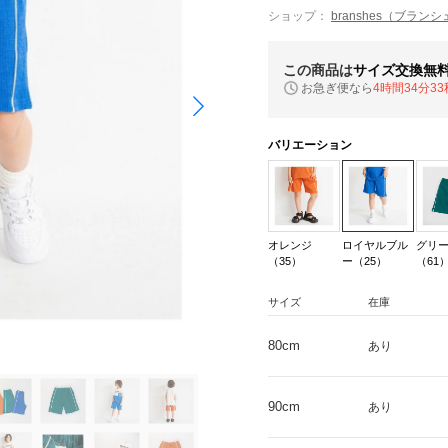
ショップ：
branshes（ブラン
この商品は
サイズ交換無
お急ぎ便なら
4時間34分32
バリエーション
オレンジ
ロイヤルブル
グリ
（35）
ー（25）
（61
サイズ
在庫
80cm
あり
90cm
あり