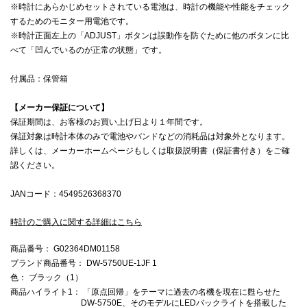
※時計にあらかじめセットされている電池は、時計の機能や性能をチェック
するためのモニター用電池です。
※時計正面左上の「ADJUST」ボタンは誤動作を防ぐために他のボタンに比
べて「凹んでいるのが正常の状態」です。
付属品：保管箱
【メーカー保証について】
保証期間は、お客様のお買い上げ日より１年間です。
保証対象は時計本体のみで電池やバンドなどの消耗品は対象外となります。
詳しくは、メーカーホームページもしくは取扱説明書（保証書付き）をご確
認ください。
JANコード：4549526368370
時計のご購入に関する詳細はこちら
商品番号
： G02364DM01158
ブランド商品番号
： DW-5750UE-1JF 1
色
： ブラック（1）
商品ハイライト1
： 「原点回帰」をテーマに過去の名機を現在に甦らせた
DW-5750E、そのモデルにLEDバックライトを搭載した