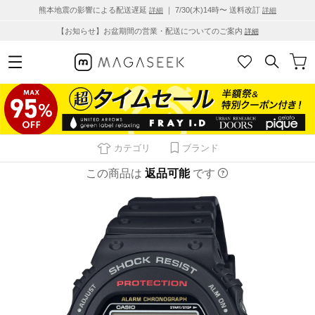
熊本地震の影響による配送遅延
｜ 7/30(木)14時〜 送料改訂
詳細
詳細
【お知らせ】お盆期間の営業・配送についてのご案内
詳細
カテゴリ
ブランド
この商品は
返品可能
です