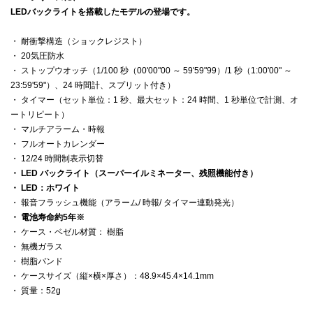
LEDバックライトを搭載したモデルの登場です。
・ 耐衝撃構造（ショックレジスト）
・ 20気圧防水
・ ストップウオッチ（1/100 秒（00'00"00 ～ 59'59"99）/1 秒（1:00'00" ～
23:59'59"）、24 時間計、スプリット付き）
・ タイマー（セット単位：1 秒、最大セット：24 時間、1 秒単位で計測、オ
ートリピート）
・ マルチアラーム・時報
・ フルオートカレンダー
・ 12/24 時間制表示切替
・ LED バックライト（スーパーイルミネーター、残照機能付き）
・ LED：ホワイト
・ 報音フラッシュ機能（アラーム/ 時報/ タイマー連動発光）
・ 電池寿命約5年※
・ ケース・ベゼル材質： 樹脂
・ 無機ガラス
・ 樹脂バンド
・ ケースサイズ（縦×横×厚さ）：48.9×45.4×14.1mm
・ 質量：52g