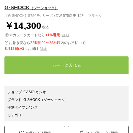
G-SHOCK
（ジーショック）
【G-SHOCK】5750Eシリーズ / DW-5750UE-1JF （ブラック）
￥14,300
税込
マガシークカードなら
+1%還元
詳細
お急ぎ便なら
22時間02分24秒
以内
のお支払いで
8月12日(水)
にお届け
詳細
カートに入れる
ショップ
:
CASIO カシオ
ブランド
:
G-SHOCK
（ジーショック）
性別タイプ
:
メンズ
カテゴリ
:
お気に入り登録
マイブランドに登録