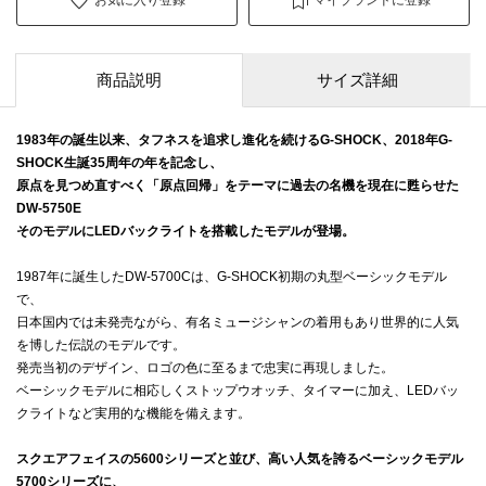
商品説明
サイズ詳細
1983年の誕生以来、タフネスを追求し進化を続けるG-SHOCK、
2018年G-
SHOCK生誕35周年の年を記念し、
原点を見つめ直すべく
「原点回帰」をテーマに過去の名機を現在に甦らせた
DW-5750E
そのモデルにLEDバックライトを搭載したモデルが登場。
1987年に誕生したDW-5700Cは、G-SHOCK初期の丸型ベーシックモデル
で、
日本国内では未発売ながら、有名ミュージシャンの着用もあり世界的に人気
を博した伝説のモデルです。
発売当初のデザイン、ロゴの色に至るまで忠実に再現しました。
ベーシックモデルに相応しくストップウオッチ、タイマーに加え、LEDバッ
クライトなど実用的な機能を備えます。
スクエアフェイスの5600シリーズと並び、高い人気を誇るベーシックモデル
5700シリーズに、