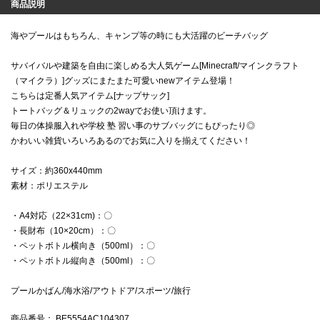
商品説明
海やプールはもちろん、キャンプ等の時にも大活躍のビーチバッグ
サバイバルや建築を自由に楽しめる大人気ゲーム[Minecraft/マインクラフト
（マイクラ）]グッズにまたまた可愛いnewアイテム登場！
こちらは定番人気アイテム[ナップサック]
トートバッグ＆リュックの2wayでお使い頂けます。
毎日の体操服入れや学校 塾 習い事のサブバッグにもぴったり◎
かわいい雑貨いろいろあるのでお気に入りを揃えてください！
サイズ：約360x440mm
素材：ポリエステル
・A4対応（22×31cm)：〇
・長財布（10×20cm）：〇
・ペットボトル横向き（500ml）：〇
・ペットボトル縦向き（500ml）：〇
プールかばん/海水浴/アウトドア/スポーツ/旅行
商品番号
： BE5554AC104307