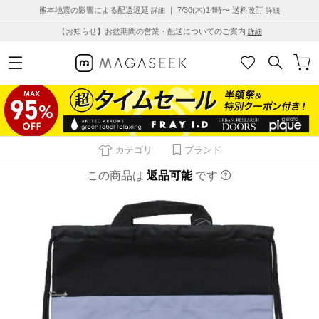
熊本地震の影響による配送遅延
｜ 7/30(木)14時〜 送料改訂
詳細
詳細
【お知らせ】お盆期間の営業・配送についてのご案内
詳細
カテゴリ
ブランド
この商品は
返品可能
です