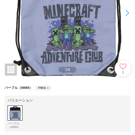
1
/
4
1
パープル（MMM）
FREE
○
バリエーション
パープル
（MMM）