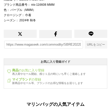
ブランド商品番号
： nis-116608 MMM
色
： パープル（MMM）
クロージング
： 巾着
シーズン
： 2024年 秋冬
URLをコピー
お気に入り登録ガイド
商品
のお気に入り登録
再入荷やセール開始、残り１点の時にいち早くご連絡します
マイブランド
の登録
新商品やセール等、ブランドのお得な情報をお送りします
マリンバッグの人気アイテム