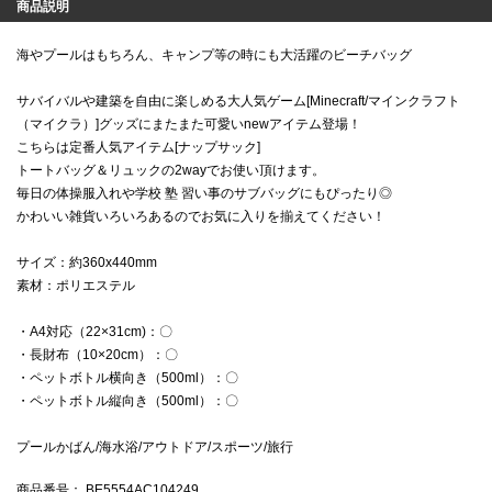
商品説明
海やプールはもちろん、キャンプ等の時にも大活躍のビーチバッグ
サバイバルや建築を自由に楽しめる大人気ゲーム[Minecraft/マインクラフト
（マイクラ）]グッズにまたまた可愛いnewアイテム登場！
こちらは定番人気アイテム[ナップサック]
トートバッグ＆リュックの2wayでお使い頂けます。
毎日の体操服入れや学校 塾 習い事のサブバッグにもぴったり◎
かわいい雑貨いろいろあるのでお気に入りを揃えてください！
サイズ：約360x440mm
素材：ポリエステル
・A4対応（22×31cm)：〇
・長財布（10×20cm）：〇
・ペットボトル横向き（500ml）：〇
・ペットボトル縦向き（500ml）：〇
プールかばん/海水浴/アウトドア/スポーツ/旅行
商品番号
： BE5554AC104249