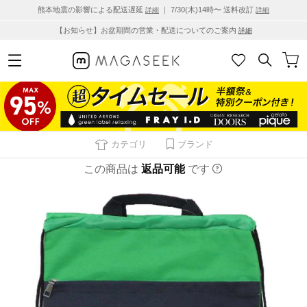
熊本地震の影響による配送遅延
｜ 7/30(木)14時〜 送料改訂
詳細
詳細
【お知らせ】お盆期間の営業・配送についてのご案内
詳細
カテゴリ
ブランド
この商品は
返品可能
です