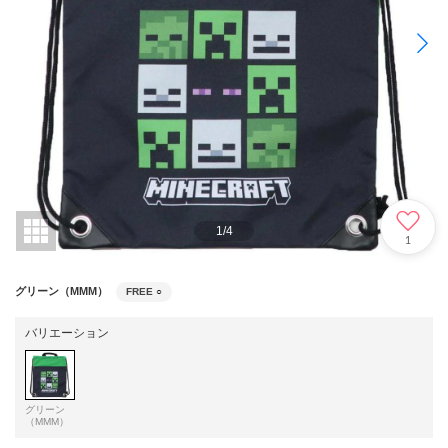
1
/
4
1
グリーン（MMM）
FREE
○
バリエーション
グリーン
（MMM）