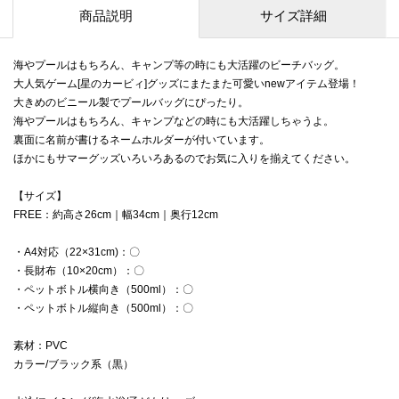
商品説明
サイズ詳細
海やプールはもちろん、キャンプ等の時にも大活躍のビーチバッグ。
大人気ゲーム[星のカービィ]グッズにまたまた可愛いnewアイテム登場！
大きめのビニール製でプールバッグにぴったり。
海やプールはもちろん、キャンプなどの時にも大活躍しちゃうよ。
裏面に名前が書けるネームホルダーが付いています。
ほかにもサマーグッズいろいろあるのでお気に入りを揃えてください。
【サイズ】
FREE：約高さ26cm｜幅34cm｜奥行12cm
・A4対応（22×31cm)：〇
・長財布（10×20cm）：〇
・ペットボトル横向き（500ml）：〇
・ペットボトル縦向き（500ml）：〇
素材：PVC
カラー/ブラック系（黒）