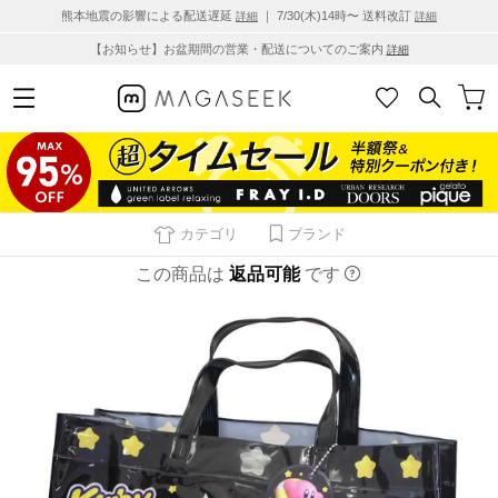
熊本地震の影響による配送遅延
｜ 7/30(木)14時〜 送料改訂
詳細
詳細
【お知らせ】お盆期間の営業・配送についてのご案内
詳細
カテゴリ
ブランド
この商品は
返品可能
です