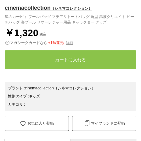
cinemacollection
（シネマコレクション）
星のカービィ プールバッグ マチアリトートバッグ 角型 高波クリエイト ビー
チバッグ 海プール サマーレジャー用品 キャラクター グッズ
￥1,320
税込
マガシークカードなら
+1%還元
詳細
カートに入れる
ブランド
:
cinemacollection
（シネマコレクション）
性別タイプ
:
キッズ
カテゴリ
:
お気に入り登録
マイブランドに登録