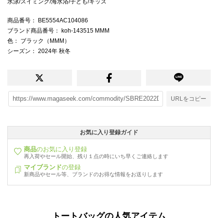
水泳/スイミング/海水浴/子ども/キッズ
商品番号
： BE5554AC104086
ブランド商品番号
： koh-143515 MMM
色
： ブラック（MMM）
シーズン
： 2024年 秋冬
URLをコピー
お気に入り登録ガイド
商品
のお気に入り登録
再入荷やセール開始、残り１点の時にいち早くご連絡します
マイブランド
の登録
新商品やセール等、ブランドのお得な情報をお送りします
トートバッグの人気アイテム