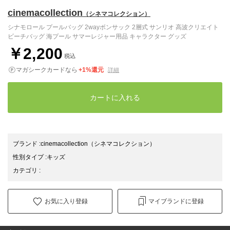
cinemacollection
（シネマコレクション）
シナモロール プールバッグ 2wayボンサック 2層式 サンリオ 高波クリエイト
ビーチバッグ 海プール サマーレジャー用品 キャラクター グッズ
￥2,200
税込
マガシークカードなら
+1%還元
詳細
カートに入れる
ブランド
:
cinemacollection
（シネマコレクション）
性別タイプ
:
キッズ
カテゴリ
:
お気に入り登録
マイブランドに登録