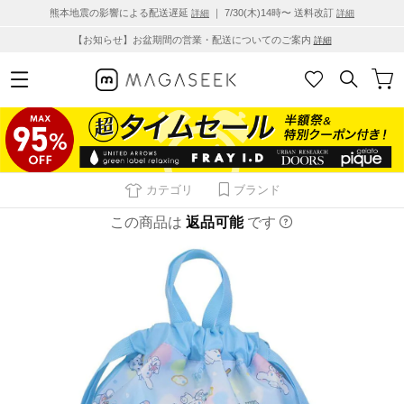
熊本地震の影響による配送遅延
｜ 7/30(木)14時〜 送料改訂
詳細
詳細
【お知らせ】お盆期間の営業・配送についてのご案内
詳細
カテゴリ
ブランド
この商品は
返品可能
です