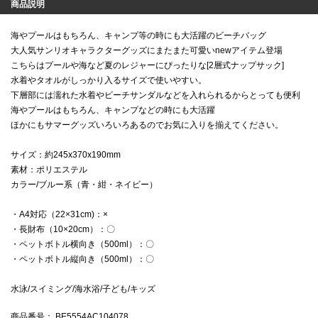
商品説明
海やプールはもちろん、キャンプ等の時にも大活躍のビーチバッグ
大人気サンリオキャラクターグッズにまたまた可愛いnewアイテム登場
こちらはプールや海など夏のレジャーにぴったりな[2層式ナップサック]
水着やタオルがしっかり入るサイズで使いやすい。
下層部には濡れた水着やビーチサンダルなどを入れられるからとっても便利
海やプールはもちろん、キャンプなどの時にも大活躍
ほかにもサマーグッズいろいろあるのでお気に入りを揃えてください。
サイズ：約245x370x190mm
素材：ポリエステル
カラー/ブルー系（青・紺・ネイビー）
・A4対応（22×31cm)：×
・長財布（10×20cm）：〇
・ペットボトル横向き（500ml）：〇
・ペットボトル縦向き（500ml）：〇
水泳/スイミング/海水浴/子ども/キッズ
商品番号
： BE5554AC104078