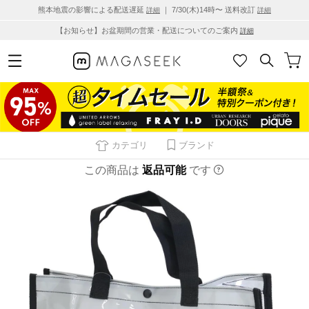
熊本地震の影響による配送遅延
｜ 7/30(木)14時〜 送料改訂
詳細
詳細
【お知らせ】お盆期間の営業・配送についてのご案内
詳細
カテゴリ
ブランド
この商品は
返品可能
です