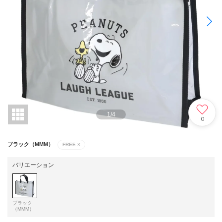
1
/
4
0
ブラック（MMM）
FREE
×
バリエーション
ブラック
（MMM）