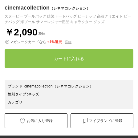
cinemacollection
（シネマコレクション）
スヌーピー プールバッグ 縫製トートバッグ ピーナッツ 高波クリエイト ビー
チバッグ 海プール サマーレジャー用品 キャラクター グッズ
￥2,090
税込
マガシークカードなら
+1%還元
詳細
カートに入れる
ブランド
:
cinemacollection
（シネマコレクション）
性別タイプ
:
キッズ
カテゴリ
:
お気に入り登録
マイブランドに登録