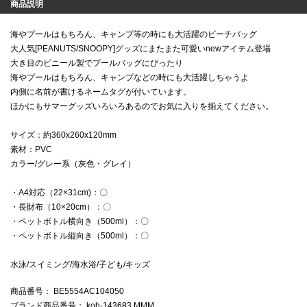
商品説明
海やプールはもちろん、キャンプ等の時にも大活躍のビーチバッグ
大人気[PEANUTS/SNOOPY]グッズにまたまた可愛いnewアイテム登場
大き目のビニール製でプールバッグにぴったり
海やプールはもちろん、キャンプなどの時にも大活躍しちゃうよ
内側に名前が書けるネームタグが付いています。
ほかにもサマーグッズいろいろあるのでお気に入りを揃えてください。
サイズ：約360x260x120mm
素材：PVC
カラー/グレー系（灰色・グレイ）
・A4対応（22×31cm)：〇
・長財布（10×20cm）：〇
・ペットボトル横向き（500ml）：〇
・ペットボトル縦向き（500ml）：〇
水泳/スイミング/海水浴/子ども/キッズ
商品番号
： BE5554AC104050
ブランド商品番号
： koh-143683 MMM