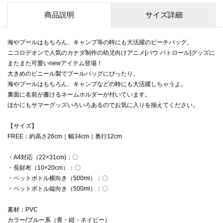
商品説明
サイズ詳細
海やプールはもちろん、キャンプ等の時にも大活躍のビーチバッグ。
ニコロデオンで人気のカナダ制作の幼児向けアニメ[パウ パトロール]グッズに
またまた可愛いnewアイテム登場！
大きめのビニール製でプールバッグにぴったり。
海やプールはもちろん、キャンプなどの時にも大活躍しちゃうよ。
裏面に名前が書けるネームホルダーが付いています。
ほかにもサマーグッズいろいろあるのでお気に入りを揃えてください。
【サイズ】
FREE：約高さ26cm｜幅34cm｜奥行12cm
・A4対応（22×31cm)：〇
・長財布（10×20cm）：〇
・ペットボトル横向き（500ml）：〇
・ペットボトル縦向き（500ml）：〇
素材：PVC
カラー/ブルー系（青・紺・ネイビー）