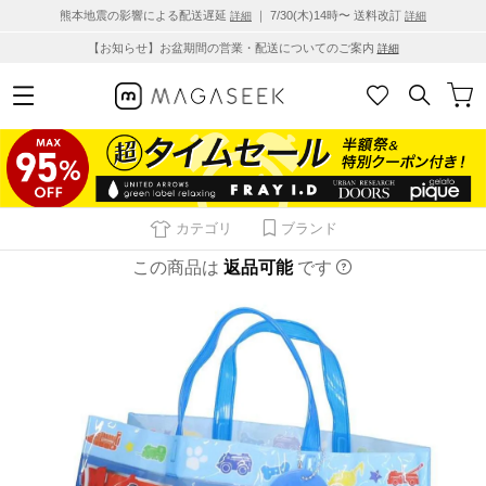
熊本地震の影響による配送遅延
｜ 7/30(木)14時〜 送料改訂
詳細
詳細
【お知らせ】お盆期間の営業・配送についてのご案内
詳細
カテゴリ
ブランド
この商品は
返品可能
です