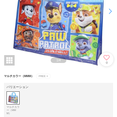
1
/
4
0
マルチカラー（MMM）
FREE
×
バリエーション
マルチカラ
ー（MM
M）