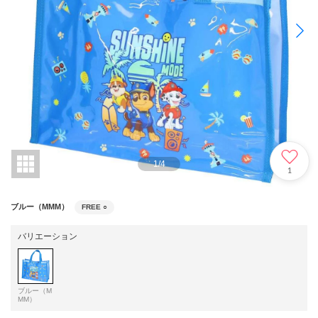
1
/
4
1
ブルー（MMM）
FREE
○
バリエーション
ブルー（M
MM）