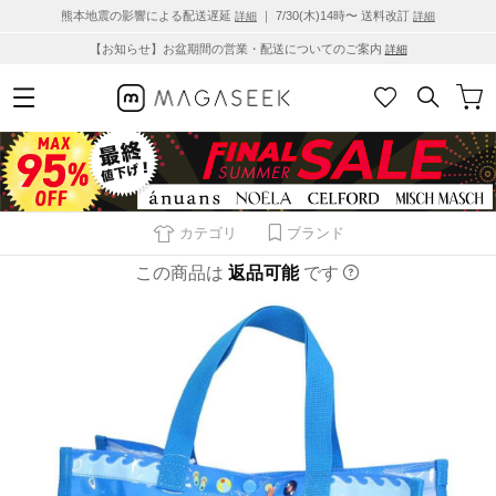
熊本地震の影響による配送遅延
｜ 7/30(木)14時〜 送料改訂
詳細
詳細
【お知らせ】お盆期間の営業・配送についてのご案内
詳細
カテゴリ
ブランド
この商品は
返品可能
です