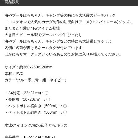
商品説明
海やプールはもちろん、キャンプ等の時にも大活躍のビーチバッグ
ニコロデオンで人気のカナダ制作の幼児向けアニメ[パウ パトロール]グッズに
またまた可愛いnewアイテム登場
大き目のビニール製でプールバッグにぴったり
海やプールはもちろん、キャンプなどの時にも大活躍しちゃうよ
内側に名前が書けるネームタグが付いています。
ほかにもサマーグッズいろいろあるのでお気に入りを揃えてください。
サイズ：約360x260x120mm
素材：PVC
カラー/ブルー系（青・紺・ネイビー）
・A4対応（22×31cm)：〇
・長財布（10×20cm）：〇
・ペットボトル横向き（500ml）：〇
・ペットボトル縦向き（500ml）：〇
水泳/スイミング/海水浴/子ども/キッズ
商品番号
： BE5554AC104021