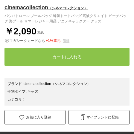
cinemacollection
（シネマコレクション）
パウパトロール プールバッグ 縫製トートバッグ 高波クリエイト ビーチバッ
グ 海プール サマーレジャー用品 アニメキャラクター グッズ
￥2,090
税込
マガシークカードなら
+1%還元
詳細
カートに入れる
ブランド
:
cinemacollection
（シネマコレクション）
性別タイプ
:
キッズ
カテゴリ
:
お気に入り登録
マイブランドに登録