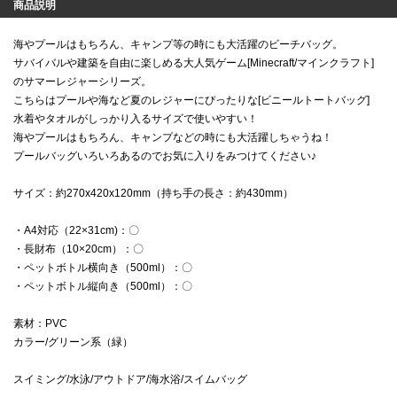
商品説明
海やプールはもちろん、キャンプ等の時にも大活躍のビーチバッグ。
サバイバルや建築を自由に楽しめる大人気ゲーム[Minecraft/マインクラフト]
のサマーレジャーシリーズ。
こちらはプールや海など夏のレジャーにぴったりな[ビニールトートバッグ]
水着やタオルがしっかり入るサイズで使いやすい！
海やプールはもちろん、キャンプなどの時にも大活躍しちゃうね！
プールバッグいろいろあるのでお気に入りをみつけてください♪
サイズ：約270x420x120mm（持ち手の長さ：約430mm）
・A4対応（22×31cm)：〇
・長財布（10×20cm）：〇
・ペットボトル横向き（500ml）：〇
・ペットボトル縦向き（500ml）：〇
素材：PVC
カラー/グリーン系（緑）
スイミング/水泳/アウトドア/海水浴/スイムバッグ