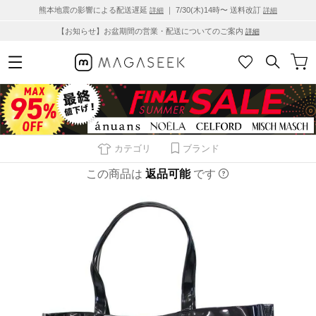
熊本地震の影響による配送遅延
｜ 7/30(木)14時〜 送料改訂
詳細
詳細
【お知らせ】お盆期間の営業・配送についてのご案内
詳細
カテゴリ
ブランド
この商品は
返品可能
です