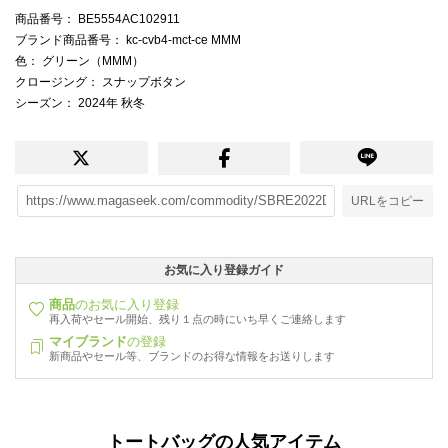
商品番号
： BE5554AC102911
ブランド商品番号
： kc-cvb4-mct-ce MMM
色
： グリーン（MMM）
クロージング
： スナップボタン
シーズン
： 2024年 秋冬
URLをコピー
お気に入り登録ガイド
商品
のお気に入り登録
再入荷やセール開始、残り１点の時にいち早くご連絡します
マイブランド
の登録
新商品やセール等、ブランドのお得な情報をお送りします
トートバッグの人気アイテム