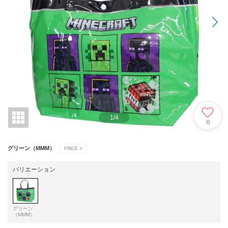
1
/
4
0
グリーン（MMM）
FREE
×
バリエーション
グリーン
（MMM）