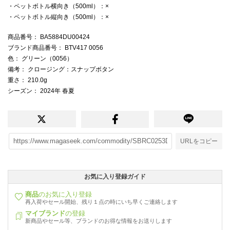
・ペットボトル横向き（500ml）：×
・ペットボトル縦向き（500ml）：×
商品番号
： BA5884DU00424
ブランド商品番号
： BTV417 0056
色
： グリーン（0056）
備考
： クロージング：スナップボタン
重さ
： 210.0g
シーズン
： 2024年 春夏
URLをコピー
お気に入り登録ガイド
商品
のお気に入り登録
再入荷やセール開始、残り１点の時にいち早くご連絡します
マイブランド
の登録
新商品やセール等、ブランドのお得な情報をお送りします