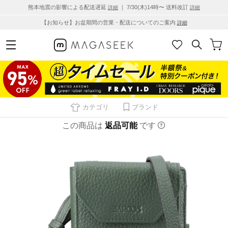
熊本地震の影響による配送遅延
｜ 7/30(木)14時〜 送料改訂
詳細
詳細
【お知らせ】お盆期間の営業・配送についてのご案内
詳細
カテゴリ
ブランド
この商品は
返品可能
です