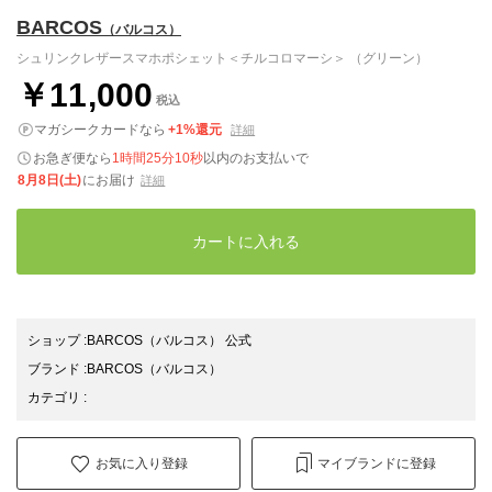
BARCOS
（バルコス）
シュリンクレザースマホポシェット＜チルコロマーシ＞ （グリーン）
￥11,000
税込
マガシークカードなら
+1%還元
詳細
お急ぎ便なら
1時間25分09秒
以内
のお支払いで
8月8日(土)
にお届け
詳細
カートに入れる
ショップ
:
BARCOS（バルコス） 公式
ブランド
:
BARCOS
（バルコス）
カテゴリ
:
お気に入り登録
マイブランドに登録