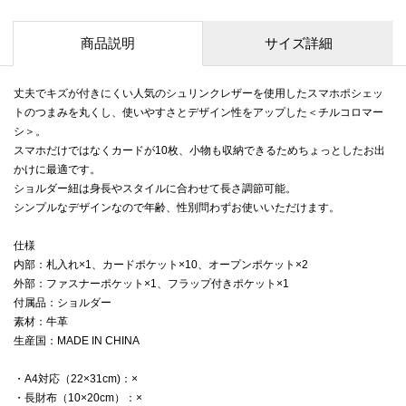
商品説明
サイズ詳細
丈夫でキズが付きにくい人気のシュリンクレザーを使用したスマホポシェッ
トのつまみを丸くし、使いやすさとデザイン性をアップした＜チルコロマー
シ＞。
スマホだけではなくカードが10枚、小物も収納できるためちょっとしたお出
かけに最適です。
ショルダー紐は身長やスタイルに合わせて長さ調節可能。
シンプルなデザインなので年齢、性別問わずお使いいただけます。
仕様
内部：札入れ×1、カードポケット×10、オープンポケット×2
外部：ファスナーポケット×1、フラップ付きポケット×1
付属品：ショルダー
素材：牛革
生産国：MADE IN CHINA
・A4対応（22×31cm)：×
・長財布（10×20cm）：×