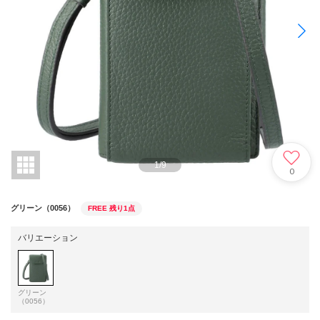
1
/
9
0
グリーン（0056）
FREE
残り1点
バリエーション
グリーン
（0056）