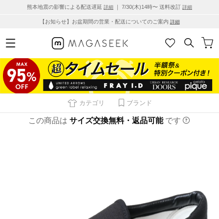
熊本地震の影響による配送遅延
｜ 7/30(木)14時〜 送料改訂
詳細
詳細
【お知らせ】お盆期間の営業・配送についてのご案内
詳細
カテゴリ
ブランド
この商品は
サイズ交換無料・返品可能
です