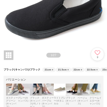
1
/
27
9
ブラック(キャンバス)/ブラック
21cm
○
21.5cm
○
22cm
○
22.5cm
○
23
バリエーション
ダスティー
グレー(キ
ブラック
ダスティー
ライトグレ
ブラック
ベージュ
クリームイ
ホワ
グリーン
ャンバス)
(キャンバ
パープル
ー/ボタニ
(キャンバ
(キャンバ
エロー(キ
(レー
(キャンバ
ス)/モノト
(キャンバ
カル
ス)
ス)
ャンバス)
ス)
ーン
ス)