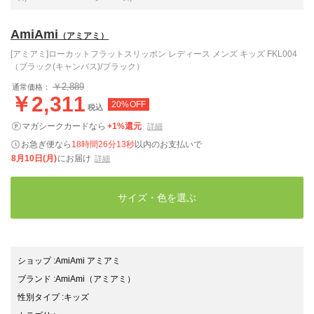
AmiAmi
（アミアミ）
[アミアミ]ローカットフラットスリッポン レディース メンズ キッズ FKL004
（ブラック(キャンバス)/ブラック）
￥2,889
通常価格：
￥2,311
20%OFF
税込
マガシークカードなら
+1%還元
詳細
お急ぎ便なら
18時間26分11秒
以内
のお支払いで
8月10日(月)
にお届け
詳細
サイズ・色を選ぶ
ショップ
:
AmiAmi アミアミ
ブランド
:
AmiAmi
（アミアミ）
性別タイプ
:
キッズ