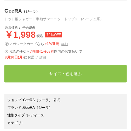
GeeRA
（ジーラ）
ドット柄ジャガード半袖サマーニットトップス （ベージュ系）
￥7,268
通常価格：
￥1,998
72%OFF
税込
マガシークカードなら
+1%還元
詳細
お急ぎ便なら
7時間41分07秒
以内
のお支払いで
8月10日(月)
にお届け
詳細
サイズ・色を選ぶ
ショップ
:
GeeRA（ジーラ） 公式
ブランド
:
GeeRA
（ジーラ）
性別タイプ
:
レディース
カテゴリ
: