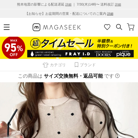
熊本地震の影響による配送遅延
｜ 7/30(木)14時〜 送料改訂
詳細
詳細
【お知らせ】お盆期間の営業・配送についてのご案内
詳細
カテゴリ
ブランド
この商品は
サイズ交換無料・返品可能
です