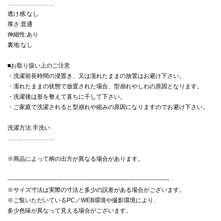
……………………
透け感:なし
厚さ:普通
伸縮性:あり
裏地:なし
■お取り扱い上のご注意
・洗濯前長時間の浸置き、又は濡れたままの放置はお避け下さい。
・濡れたままの状態で放置された場合、型崩れやしわの原因となります。
・洗濯後は形を整えて直ちに干して下さい。
・ご家庭で洗濯されると型崩れや縮みの原因になりますのでお避け下さい。
洗濯方法:手洗い
……………………
※商品によって柄の出方が異なる場合があります。
----------------------------------------------------------------------------------
※サイズ寸法は実際の寸法と多少の誤差がある場合がございます。
※ご覧いただいているPC／WEB環境や撮影環境により、
多少色味が異なって見える場合がございます。