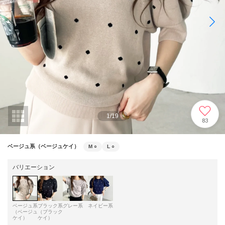
1
/
19
83
ベージュ系（ベージュケイ）
M
○
L
○
バリエーション
ベージュ系
ブラック系
グレー系
ネイビー系
（ベージュ
（ブラック
ケイ）
ケイ）