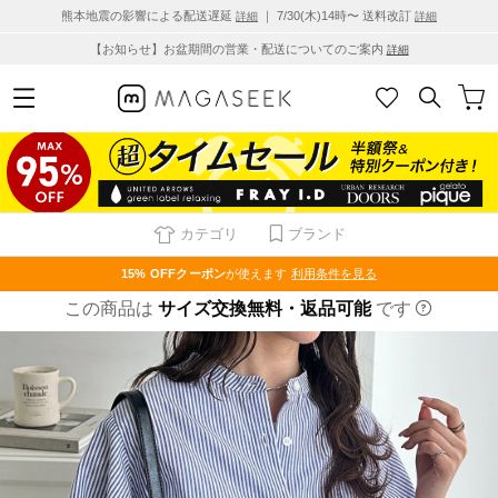
熊本地震の影響による配送遅延
｜ 7/30(木)14時〜 送料改訂
詳細
詳細
【お知らせ】お盆期間の営業・配送についてのご案内
詳細
カテゴリ
ブランド
15% OFF
クーポン
が使えます
利用条件を見る
この商品は
サイズ交換無料・返品可能
です