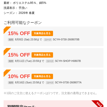
素材
： ポリエステル95％、綿5%
洗濯表示
： 手洗い
シーズン
： 2026年 春夏
ご利用可能なクーポン
15
%
OFF
対象商品を見る
8月8日 (Sat) 23:58まで
SCYH-0730-2608070B
期間
コード
15
%
OFF
対象商品を見る
8月11日 (Tue) 23:59まで
SCYH-SHOP-H0807B
期間
コード
10
%
OFF
対象商品を見る
8月16日 (Sun) 23:58まで
SCYH-0730-2608077A
期間
コード
※1回のご注文に使えるクーポンは1つです。注文後の適用はできません。