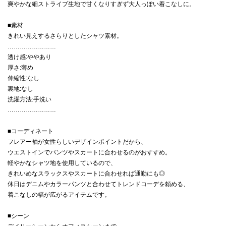
爽やかな細ストライプ生地で甘くなりすぎず大人っぽい着こなしに。
■素材
きれい見えするさらりとしたシャツ素材。
……………………
透け感:ややあり
厚さ:薄め
伸縮性:なし
裏地:なし
洗濯方法:手洗い
……………………
■コーディネート
フレアー袖が女性らしいデザインポイントだから、
ウエストインでパンツやスカートに合わせるのがおすすめ。
軽やかなシャツ地を使用しているので、
きれいめなスラックスやスカートに合わせれば通勤にも◎
休日はデニムやカラーパンツと合わせてトレンドコーデを頼める、
着こなしの幅が広がるアイテムです。
■シーン