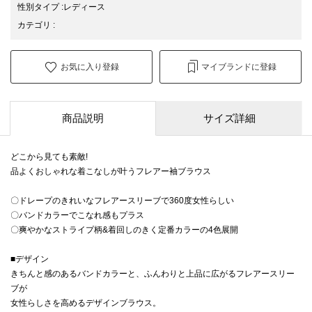
性別タイプ
:
レディース
カテゴリ
:
お気に入り登録
マイブランドに登録
商品説明
サイズ詳細
どこから見ても素敵!
品よくおしゃれな着こなしが叶うフレアー袖ブラウス
〇ドレープのきれいなフレアースリーブで360度女性らしい
〇バンドカラーでこなれ感もプラス
〇爽やかなストライプ柄&着回しのきく定番カラーの4色展開
■デザイン
きちんと感のあるバンドカラーと、ふんわりと上品に広がるフレアースリー
ブが
女性らしさを高めるデザインブラウス。