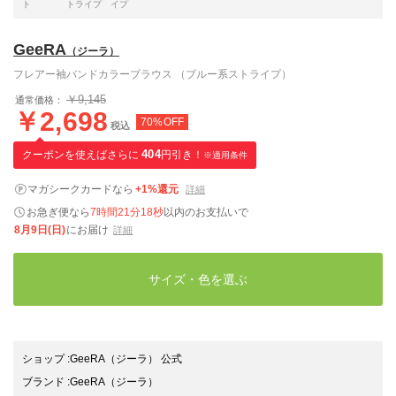
ト
トライプ
イプ
GeeRA
（ジーラ）
フレアー袖バンドカラーブラウス （ブルー系ストライプ）
￥9,145
通常価格：
￥2,698
70%OFF
税込
クーポンを使えばさらに
404
円引き！
※適用条件
マガシークカードなら
+1%還元
詳細
お急ぎ便なら
7時間21分17秒
以内
のお支払いで
8月9日(日)
にお届け
詳細
サイズ・色を選ぶ
ショップ
:
GeeRA（ジーラ） 公式
ブランド
:
GeeRA
（ジーラ）