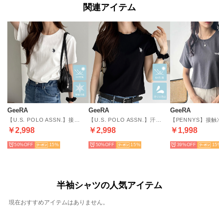
関連アイテム
GeeRA
GeeRA
GeeRA
【U.S. POLO ASSN.】接触冷感＆UV対策機能付き！綿100％ワンポイント刺繍Tシャツトップス （オフホワイト）
【U.S. POLO ASSN.】汗染み防止・UV対策機能付き！ワンポイント刺繍Tシャツトップス （ブラック）
￥2,998
￥2,998
￥1,998
50%
15
50%
15
39%
15
半袖シャツの人気アイテム
現在おすすめアイテムはありません。