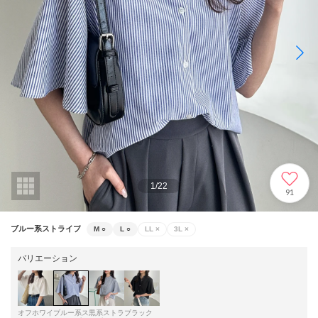
1
/
22
91
ブルー系ストライプ
M
○
L
○
LL
×
3L
×
バリエーション
オフホワイ
ブルー系ス
黒系ストラ
ブラック