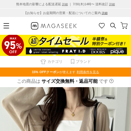
熊本地震の影響による配送遅延
｜ 7/30(木)14時〜 送料改訂
詳細
詳細
【お知らせ】お盆期間の営業・配送についてのご案内
詳細
カテゴリ
ブランド
15% OFF
クーポン
が使えます
利用条件を見る
この商品は
サイズ交換無料・返品可能
です