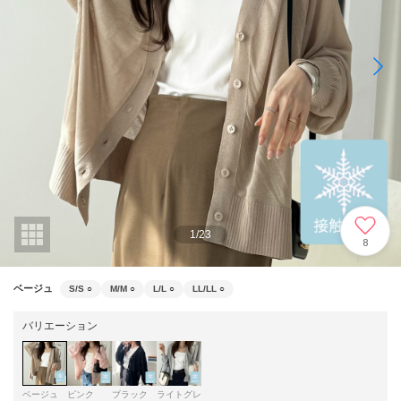
1
/
23
8
ベージュ
S/S
○
M/M
○
L/L
○
LL/LL
○
バリエーション
ベージュ
ピンク
ブラック
ライトグレ