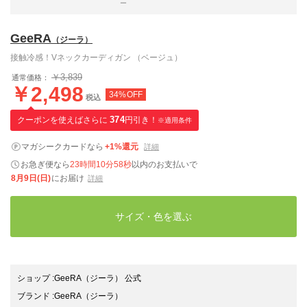
ー
GeeRA
（ジーラ）
接触冷感！Vネックカーディガン （ベージュ）
￥3,839
通常価格：
￥2,498
34%OFF
税込
クーポンを使えばさらに
374
円引き！
※適用条件
マガシークカードなら
+1%還元
詳細
お急ぎ便なら
23時間10分57秒
以内
のお支払いで
8月9日(日)
にお届け
詳細
サイズ・色を選ぶ
ショップ
:
GeeRA（ジーラ） 公式
ブランド
:
GeeRA
（ジーラ）