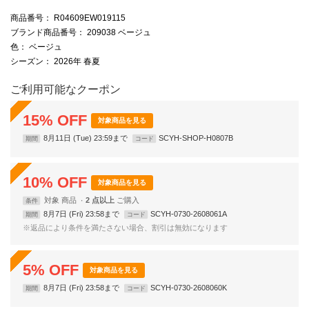
商品番号
： R04609EW019115
ブランド商品番号
： 209038 ベージュ
色
： ベージュ
シーズン
： 2026年 春夏
ご利用可能なクーポン
15
%
OFF
対象商品を見る
8月11日 (Tue) 23:59まで
SCYH-SHOP-H0807B
期間
コード
10
%
OFF
対象商品を見る
対象
商品
2 点以上
条件
8月7日 (Fri) 23:58まで
SCYH-0730-2608061A
期間
コード
※返品により条件を満たさない場合、割引は無効になります
5
%
OFF
対象商品を見る
8月7日 (Fri) 23:58まで
SCYH-0730-2608060K
期間
コード