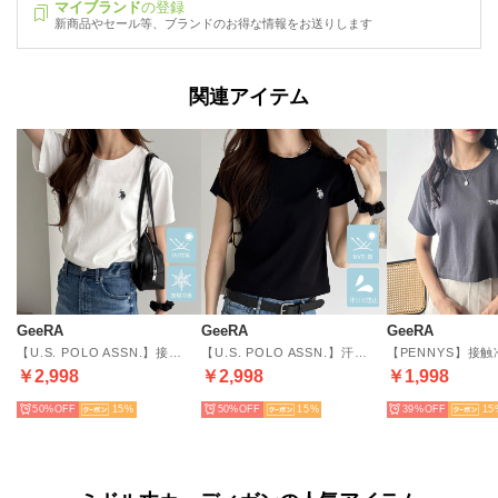
マイブランド
の登録
新商品やセール等、ブランドのお得な情報をお送りします
関連アイテム
GeeRA
GeeRA
GeeRA
【U.S. POLO ASSN.】接触冷感＆UV対策機能付き！綿100％ワンポイント刺繍Tシャツトップス （オフホワイト）
【U.S. POLO ASSN.】汗染み防止・UV対策機能付き！ワンポイント刺繍Tシャツトップス （ブラック）
￥2,998
￥2,998
￥1,998
50%
15
50%
15
39%
15