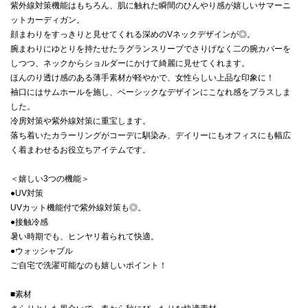
紫外線対策機能はもちろん、肌に触れた瞬間のひんやり感が嬉しいサマーニ
ットカーディガン。
顔まわりをすっきりと見せてくれる深めのVネックデザインが◎。
腕まわりにゆとりを持たせたラグランスリーブでさりげなく二の腕カバーを
しつつ、ネックからショルダーにかけて綺麗に見せてくれます。
ほんのり透け感のある薄手素材が軽やかで、女性らしい上品な印象に！
袖口にはサムホールを施し、ベーシックなデザインにこなれ感をプラスしま
した。
冷房対策や紫外線対策に重宝します。
落ち着いたカラーリングがコーデに馴染み、デイリーにもオフィスにも幅広
く着まわせるお役立ちアイテムです。
＜嬉しい3つの機能＞
●UV対策
UVカット機能付で紫外線対策も◎。
●接触冷感
暑い時期でも、ヒンヤリ着られて快適。
●ウォッシャブル
ご自宅で洗濯可能なのも嬉しいポイント！
■素材