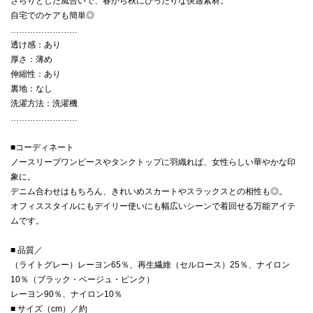
さらりとした風合いで、春から秋にぴったりな快適素材。
自宅でのケアも簡単◎
……………………
透け感：あり
厚さ：薄め
伸縮性：あり
裏地：なし
洗濯方法：洗濯機
……………………
■コーディネート
ノースリーブワンピースやタンクトップに羽織れば、女性らしい華やかな印
象に。
デニム合わせはもちろん、きれいめスカートやスラックスとの相性も◎。
オフィススタイルにもデイリー使いにも幅広いシーンで着回せる万能アイテ
ムです。
■ 品質／
（ライトグレー）レーヨン65％、再生繊維（セルロース）25％、ナイロン
10％（ブラック・ベージュ・ピンク）
レーヨン90％、ナイロン10％
■ サイズ（cm）／約