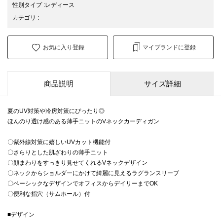
性別タイプ
:
レディース
カテゴリ
:
お気に入り登録
マイブランドに登録
商品説明
サイズ詳細
夏のUV対策や冷房対策にぴったり◎
ほんのり透け感のある薄手ニットのVネックカーディガン
〇紫外線対策に嬉しいUVカット機能付
〇さらりとした肌ざわりの薄手ニット
〇顔まわりをすっきり見せてくれるVネックデザイン
〇ネックからショルダーにかけて綺麗に見えるラグランスリーブ
〇ベーシックなデザインでオフィスからデイリーまでOK
〇便利な指穴（サムホール）付
■デザイン