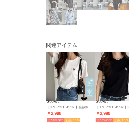
関連アイテム
GeeRA
GeeRA
【U.S. POLO ASSN.】接触冷感＆UV対策機能付き！綿100％ワンポイント刺繍Tシャツトップス （オフホワイト）
￥2,998
￥2,998
50%
15
50%
15