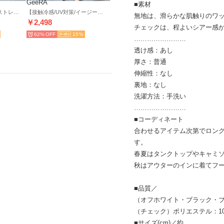
GeeRA
■素材
全骨格細見え！表面感ストレッチ素材ポロ襟ジャガードマーメイド半袖ワンピース （ブラック）
【接触冷感/UV対策/イージーケア】楽ちん！細見えペプラムジャンパースカート （ブラック）
無地は、滑らかな肌触りのワ
￥2,498
チェックは、程よいシアー感
62%
15
……………………
透け感：あし
厚さ：普通
伸縮性：なし
裏地：なし
洗濯方法：手洗い
……………………
■コーディネート
合わせるアイテム次第でロン
す。
春夏はタンクトップやキャミ
秋はアウターのインに着てフ
■品質／
（オフホワイト・ブラック・ブ
（チェック）ポリエステル：10
■サイズ(cm)／約