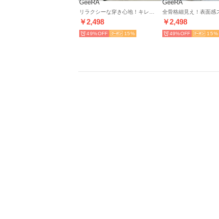
GeeRA
GeeRA
リラクシーな穿き心地！キレイ見えダブルタックカーブワイドチノパンツ （ライトベージュ）
￥2,498
￥2,498
49%
15
49%
15