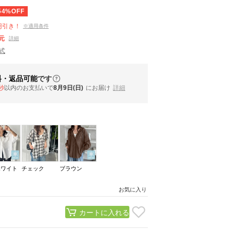
54%OFF
円引き！
※適用条件
元
詳細
公式
料・返品可能
です
秒
以内
のお支払いで
8月9日(日)
にお届け
詳細
ホワイト
チェック
ブラウン
お気に入り
カートに入れる