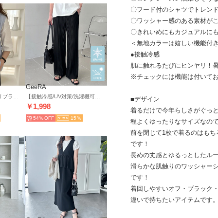
〇フード付のシャツでトレン
〇ワッシャー感のある素材が
〇きれいめにもカジュアルに
＜無地カラーは嬉しい機能付
●接触冷感
肌に触れるたびにヒンヤリ！暑
※チェックには機能は付いて
GeeRA
ギャザーリボンノースリブラウス （ブルー）
【接触冷感/UV対策/洗濯機可】セミワイドプリーツイージーパンツ【10cmセルフカット可能】 （ブラック）
■デザイン
￥1,998
着るだけで今年らしさがぐっ
54%
15
程よくゆったりなサイズなの
前を閉じて1枚で着るのはもち
です！
長めの丈感とゆるっとしたル
滑らかな肌触りのワッシャー
です！
着回しやすいオフ・ブラック・
違いで持ちたいアイテムです