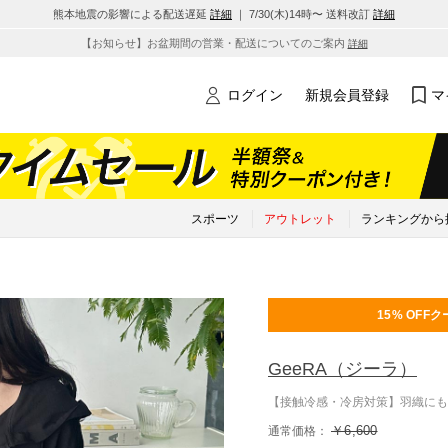
熊本地震の影響による配送遅延
詳細
｜ 7/30(木)14時〜 送料改訂
詳細
【お知らせ】お盆期間の営業・配送についてのご案内
詳細
ログイン
新規会員登録
マ
スポーツ
アウトレット
ランキングから
15% OFF
ク
GeeRA
（ジーラ）
【接触冷感・冷房対策】羽織にも
￥6,600
通常価格：