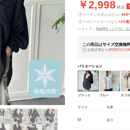
￥2,998
税込
449
クーポンを使えばさらに
マガシークカードなら
+1%還
ショップ：
GeeRA（ジーラ） 
この商品は
サイズ交換無
お急ぎ便なら
8時間31分09
バリエーション
ブラック
ブルー
オフ
サイズ
在庫
M
あり