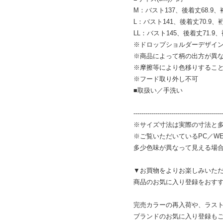
M：バスト137、後着丈68.9、
L：バスト141、後着丈70.9、裄
LL：バスト145、後着丈71.9、
※ドロップショルダーデザイ
※商品によって柄の出方が異
※摩擦等により色移りするこ
※フード取り外し不可
■取扱い／手洗い
---------------------------------------------
※サイズ寸法は実際の寸法と
※ご覧いただいているPC／W
多少色味が異なって見える場
▼お買物をよりお楽しみいた
商品のお気に入り登録をおすす
完売カラーの再入荷や、ラスト
ブランドのお気に入り登録も