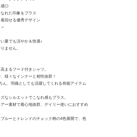
ド感◎
こなれた印象をプラス
も着回せる優秀デザイン
き＞
い夏でも涼やか＆快適♪
おりません。
と高まるフード付きシャツ。
で、様々なインナーと相性抜群！
ろん、羽織としても活躍してくれる有能アイテム
ーズなシルエットでこなれ感もプラス。
シアー素材で着心地抜群、デイリー使いにおすすめ
ブルーとトレンドのチェック柄の4色展開で、色
。