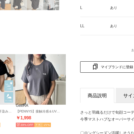
L
あり
LL
あり
マイブランドに登録
商品説明
サイ
GeeRA
【U.S. POLO ASSN.】汗染み防止・UV対策機能付き！ワンポイント刺繍Tシャツトップス （ブラック）
【PENNYS】接触冷感＆UV対策機能付き！綿100％半袖Tシャツカットソー （チャコール）
さっと羽織るだけで旬顔コー
￥1,998
今季マストハブなオーバーサ
39%
15
〇ロングシーズン活躍しそう