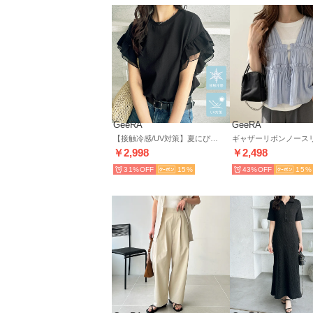
GeeRA
GeeRA
【接触冷感/UV対策】夏にぴったり！腕カバー袖フリルカットソートップス （ブラック）
￥2,998
￥2,498
31%
15
43%
15