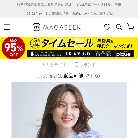
熊本地震の影響による配送遅延
｜ 7/30(木)14時〜 送料改訂
詳細
詳細
【お知らせ】お盆期間の営業・配送についてのご案内
詳細
カテゴリ
ブランド
この商品は
返品可能
です