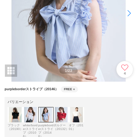
1
/
23
4
purpleborderストライプ（20146）
FREE
○
バリエーション
ブラック
white/bord
purplebord
ボルドー
オフ（201
（20190）
erストライ
erストライ
（20132）
01）
プ（2010
プ（2014
6）
6）