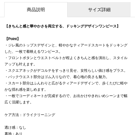
商品説明
サイズ詳細
【きちんと感と華やかさを両立する、ドッキングデザインワンピース】
【Point】
・ジレ風のトップスデザインと、軽やかなティアードスカートをドッキング
した、一枚で着映えるワンピース。
・フロントボタンとウエストベルトが程よくきちんと感を演出し、スタイル
アップも叶えます。
・スクエアネックがデコルテをすっきり見せ、女性らしい抜け感をプラス。
・バックウエスト部分はゴム入りなので、着心地の良さも魅力。
・スカート部分はふんわりと広がるティアードデザインで、歩くたびに軽や
かな揺れ感を楽しめます。
・一枚でコーディネートが完成するので、お出かけやきれいめシーンまで幅
広く活躍します。
ケア方法：ドライクリーニング
透け感：なし
裏地：あり