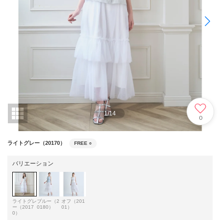
1
/
14
0
ライトグレー（20170）
FREE
○
バリエーション
ライトグレ
ブルー（2
オフ（201
ー（2017
0180）
01）
0）