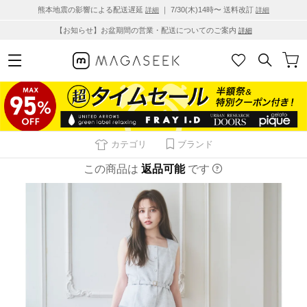
熊本地震の影響による配送遅延
｜ 7/30(木)14時〜 送料改訂
詳細
詳細
【お知らせ】お盆期間の営業・配送についてのご案内
詳細
カテゴリ
ブランド
この商品は
返品可能
です