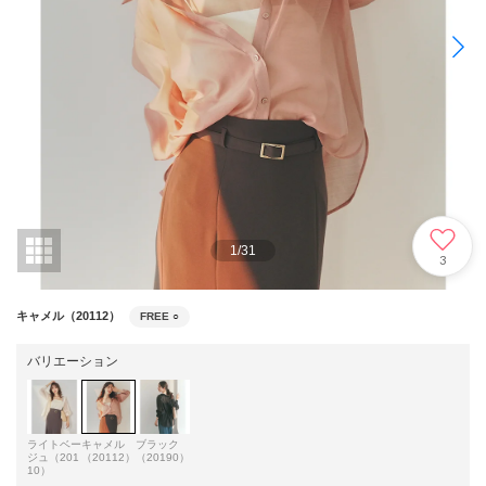
1
/
31
3
キャメル（20112）
FREE
○
バリエーション
ライトベー
キャメル
ブラック
ジュ（201
（20112）
（20190）
10）