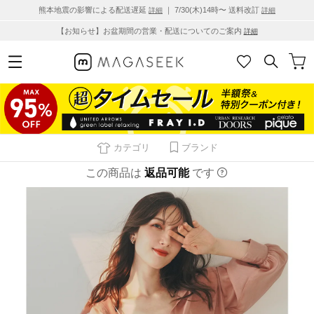
熊本地震の影響による配送遅延
｜ 7/30(木)14時〜 送料改訂
詳細
詳細
【お知らせ】お盆期間の営業・配送についてのご案内
詳細
カテゴリ
ブランド
この商品は
返品可能
です