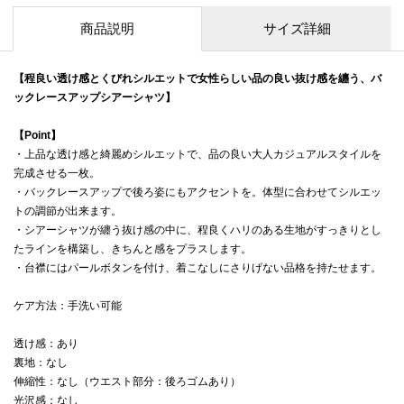
商品説明
サイズ詳細
【程良い透け感とくびれシルエットで女性らしい品の良い抜け感を纏う、バ
ックレースアップシアーシャツ】
【Point】
・上品な透け感と綺麗めシルエットで、品の良い大人カジュアルスタイルを
完成させる一枚。
・バックレースアップで後ろ姿にもアクセントを。体型に合わせてシルエッ
トの調節が出来ます。
・シアーシャツが纏う抜け感の中に、程良くハリのある生地がすっきりとし
たラインを構築し、きちんと感をプラスします。
・台襟にはパールボタンを付け、着こなしにさりげない品格を持たせます。
ケア方法：手洗い可能
透け感：あり
裏地：なし
伸縮性：なし（ウエスト部分：後ろゴムあり）
光沢感：なし