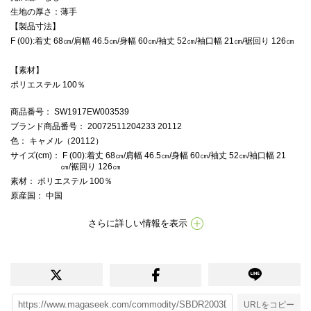
生地の厚さ：薄手
【製品寸法】
F (00):着丈 68㎝/肩幅 46.5㎝/身幅 60㎝/袖丈 52㎝/袖口幅 21㎝/裾回り 126㎝
【素材】
ポリエステル 100％
商品番号
： SW1917EW003539
ブランド商品番号
： 20072511204233 20112
色
： キャメル（20112）
サイズ(cm)
： F (00):着丈 68㎝/肩幅 46.5㎝/身幅 60㎝/袖丈 52㎝/袖口幅 21
㎝/裾回り 126㎝
素材
： ポリエステル 100％
原産国
： 中国
さらに詳しい情報を表示
URLをコピー