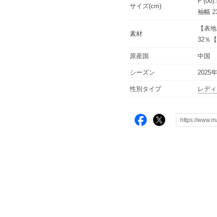
F (0
サイズ(cm)
袖幅 2
【表地
素材
32％
原産国
中国
シーズン
2025
性別タイプ
レディ