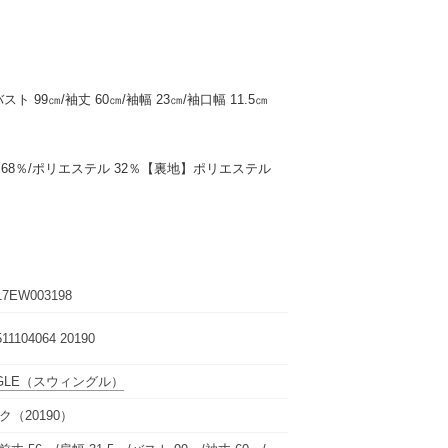
㎝/バスト 99㎝/袖丈 60㎝/袖幅 23㎝/袖口幅 11.5㎝
 68％/ポリエステル 32％【裏地】ポリエステル
7EW003198
511104064 20190
GLE
（スウィングル）
ク（20190）