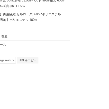
0):前丈 56㎝/肩幅 31.5㎝/バスト 99㎝/袖丈 60㎝/
3㎝/袖口幅 11.5㎝
】再生繊維(セルロース) 68％/ポリエステル
【裏地】ポリエステル 100％
年 春夏
ース
URLをコピー