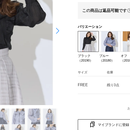
この商品は
返品可能
です
バリエーション
ブラック
ブルー
オフ
（20190）
（20180）
（201
サイズ
在庫
FREE
残り3点
マイブランドに登録