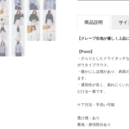
商品説明
サイ
【クレープ生地が優しく上品
【Point】
・さらりとしたドライタッチ
ボウタイブラウス。
・微かにしぼ感があり、表面
ます。
・通気性が良く、蒸れにくい
だける一着です。
ケア方法：手洗い可能
透け感：あり
裏地：身頃部分あり