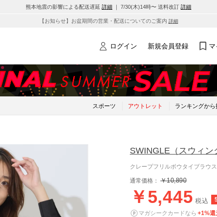
熊本地震の影響による配送遅延
詳細
｜ 7/30(木)14時〜 送料改訂
詳細
【お知らせ】お盆期間の営業・配送についてのご案内
詳細
ログイン
新規会員登録
マ
スポーツ
アウトレット
ランキングから
SWINGLE
（スウィン
クレープフリルボウタイブラウス
￥10,890
通常価格：
￥5,445
税込
マガシークカードなら
+1%還