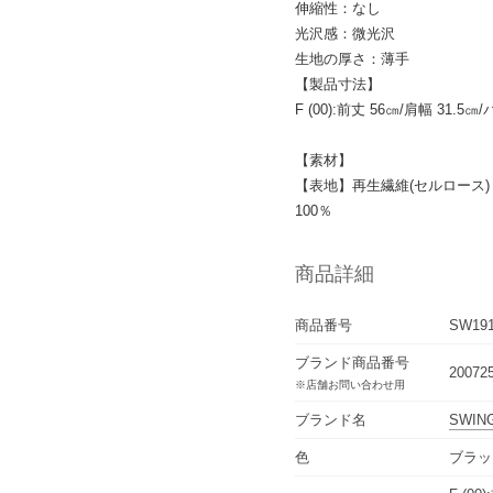
伸縮性：なし
光沢感：微光沢
生地の厚さ：薄手
【製品寸法】
F (00):前丈 56㎝/肩幅 31.5
【素材】
【表地】再生繊維(セルロース)
100％
商品詳細
商品番号
SW191
ブランド商品番号
20072
※店舗お問い合わせ用
ブランド名
SWIN
色
ブラッ