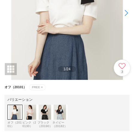
1
/
24
3
オフ（20101）
FREE
×
バリエーション
オフ（201
ピンク（2
ブラック
ネイビー
01）
0130）
（20190）
（20182）