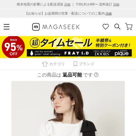
熊本地震の影響による配送遅延
｜ 7/30(木)14時〜 送料改訂
詳細
詳細
【お知らせ】お盆期間の営業・配送についてのご案内
詳細
カテゴリ
ブランド
この商品は
返品可能
です