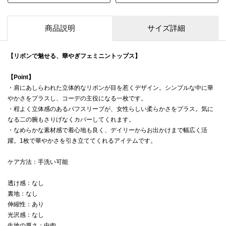
商品説明
サイズ詳細
【リボンで魅せる、華やぎフェミニントップス】
【Point】
・肩にあしらわれた立体的なリボンが目を惹くデザイン。シンプルな中に華
やかさをプラスし、コーデの主役になる一枚です。
・程よく立体感のあるパフスリーブが、女性らしい柔らかさをプラス。気に
なる二の腕もさりげなくカバーしてくれます。
・なめらかな素材感で着心地も良く、デイリーからお出かけまで幅広く活
躍。1枚で華やかさを引き立ててくれるアイテムです。
ケア方法：手洗い可能
透け感：なし
裏地：なし
伸縮性：あり
光沢感：なし
生地の厚さ：中肉