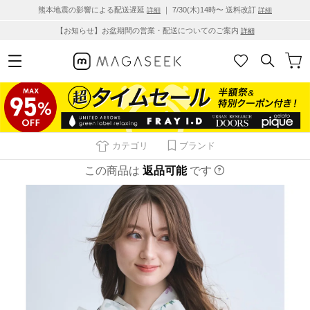
熊本地震の影響による配送遅延
｜ 7/30(木)14時〜 送料改訂
詳細
詳細
【お知らせ】お盆期間の営業・配送についてのご案内
詳細
カテゴリ
ブランド
この商品は
返品可能
です