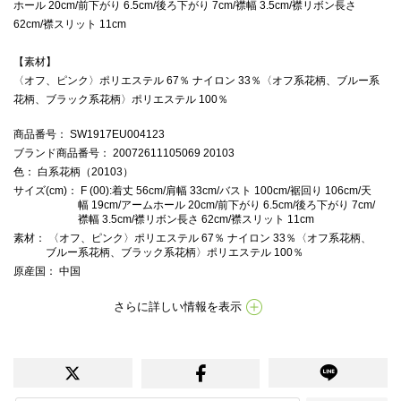
ホール 20cm/前下がり 6.5cm/後ろ下がり 7cm/襟幅 3.5cm/襟リボン長さ
62cm/襟スリット 11cm
【素材】
〈オフ、ピンク〉ポリエステル 67％ ナイロン 33％〈オフ系花柄、ブルー系
花柄、ブラック系花柄〉ポリエステル 100％
商品番号
： SW1917EU004123
ブランド商品番号
： 20072611105069 20103
色
： 白系花柄（20103）
サイズ(cm)
： F (00):着丈 56cm/肩幅 33cm/バスト 100cm/裾回り 106cm/天
幅 19cm/アームホール 20cm/前下がり 6.5cm/後ろ下がり 7cm/
襟幅 3.5cm/襟リボン長さ 62cm/襟スリット 11cm
素材
： 〈オフ、ピンク〉ポリエステル 67％ ナイロン 33％〈オフ系花柄、
ブルー系花柄、ブラック系花柄〉ポリエステル 100％
原産国
： 中国
さらに詳しい情報を表示