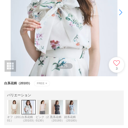
1
/
25
3
白系花柄（20103）
FREE
×
バリエーション
オフ（201
白系花柄
ピンク（2
黒系花柄
紺系花柄
01）
（20103）
0130）
（20193）
（20183）