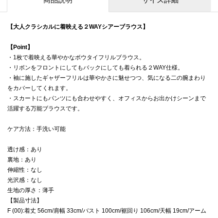
【大人クラシカルに着映える２WAYシアーブラウス】
【Point】
・1枚で着映える華やかなボウタイフリルブラウス。
・リボンをフロントにしてもバックにしても着られる２WAY仕様。
・袖に施したギャザーフリルは華やかさに魅せつつ、気になる二の腕まわり
をカバーしてくれます。
・スカートにもパンツにも合わせやすく、オフィスからお出かけシーンまで
活躍する万能ブラウスです。
ケア方法：手洗い可能
透け感：あり
裏地：あり
伸縮性：なし
光沢感：なし
生地の厚さ：薄手
【製品寸法】
F (00):着丈 56cm/肩幅 33cm/バスト 100cm/裾回り 106cm/天幅 19cm/アーム