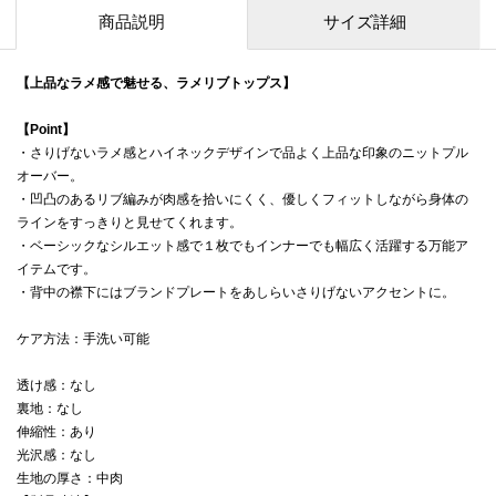
商品説明
サイズ詳細
【上品なラメ感で魅せる、ラメリブトップス】
【Point】
・さりげないラメ感とハイネックデザインで品よく上品な印象のニットプル
オーバー。
・凹凸のあるリブ編みが肉感を拾いにくく、優しくフィットしながら身体の
ラインをすっきりと見せてくれます。
・ベーシックなシルエット感で１枚でもインナーでも幅広く活躍する万能ア
イテムです。
・背中の襟下にはブランドプレートをあしらいさりげないアクセントに。
ケア方法：手洗い可能
透け感：なし
裏地：なし
伸縮性：あり
光沢感：なし
生地の厚さ：中肉