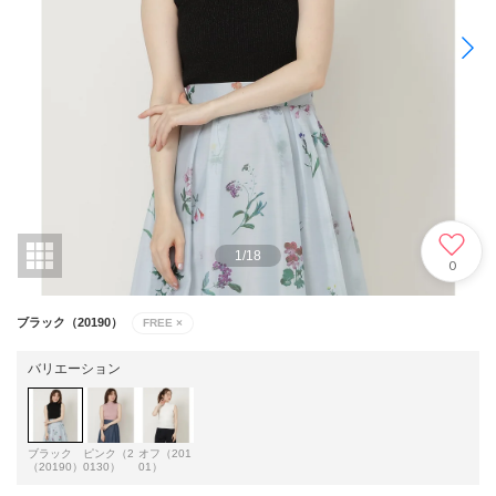
1
/
18
0
ブラック（20190）
FREE
×
バリエーション
ブラック
ピンク（2
オフ（201
（20190）
0130）
01）