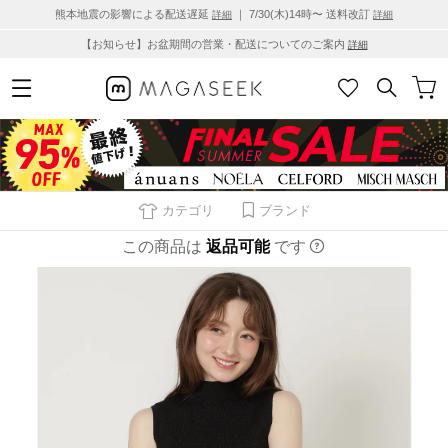
熊本地震の影響による配送遅延
｜ 7/30(木)14時〜 送料改訂
詳細
詳細
【お知らせ】お盆期間の営業・配送についてのご案内
詳細
カテゴリ
ブランド
この商品は
返品可能
です